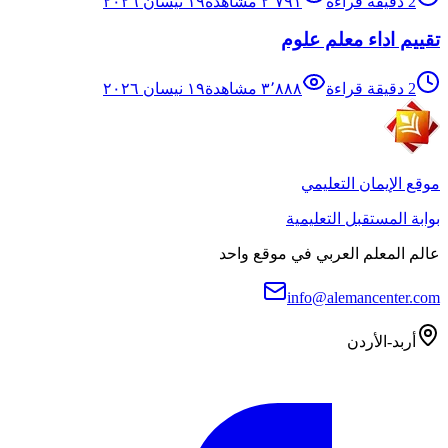
2
دقيقة قراءة
٢٬٧٩١
مشاهدة
١٩ نيسان ٢٠٢٦
تقييم اداء معلم علوم
2
دقيقة قراءة
٣٬٨٨٨
مشاهدة
١٩ نيسان ٢٠٢٦
موقع الإيمان التعليمي
بوابة المستقبل التعليمية
عالم المعلم العربي في موقع واحد
info@alemancenter.com
أربد-الأردن