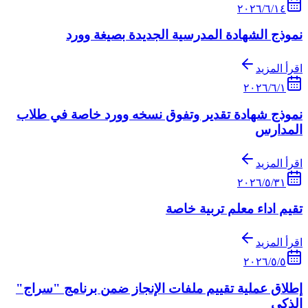
١٤‏/٦‏/٢٠٢٦
نموذج الشهادة المدرسية الجديدة بصيغة وورد
اقرأ المزيد
١‏/٦‏/٢٠٢٦
نموذج شهادة تقدير وتفوق نسخه وورد خاصة في طلاب
المدارس
اقرأ المزيد
٣١‏/٥‏/٢٠٢٦
تقيم اداء معلم تربية خاصة
اقرأ المزيد
٥‏/٥‏/٢٠٢٦
إطلاق عملية تقييم ملفات الإنجاز ضمن برنامج "سراج"
الذكي