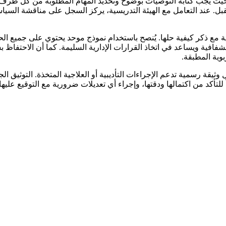
، حيث يجب كتابة التوصيات بوضوح وتحديد المهام المطلوبة من كل طرف مع
ل. عند التعامل مع الهيئة التدريسية، يركز السجل على مناقشة السياس
مع ذكر كيفية حلها. يُنصح باستخدام نموذج موحد يحتوي على جميع الح
شفافية ويساعد في اتخاذ القرارات الإدارية السليمة. كما أن الاحتفاظ
وية المطبقة.
قة رسمية تدعم الإجراءات التأديبية أو العلاجية المتخذة. التوثيق ا
تأكد من اكتمالها ودقتها، وإجراء أي تعديلات ضرورية مع التوقيع عليها