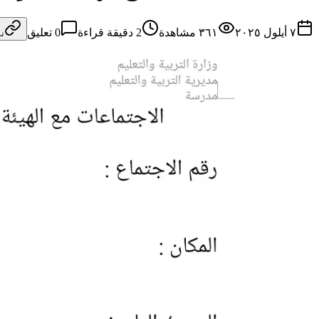
٧ أيلول ٢٠٢٥
٣٦١
مشاهدة
2
دقيقة قراءة
0
تعليق
ن