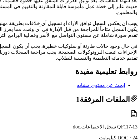
بعد انتهاء النقاشات، يُعد توثيق القرارات المتفق عليها خطوة حاسمة
حديث عابر إلى خطة عمل ملموسة قابلة للمقارنة والتقييم في المستقب
والمعلمين.
يجب أن يعكس السجل توافق الآراء أو تسجيل أي خلافات بطريقة مهنية 
يكون السجل متاحاً للمراجعة من قبل الإدارة في أي وقت، مما يعزز ال
تقدم صورة شاملة عن مستوى التواصل مع الأسر وفعالية البرامج الترب
في حال وجود حالات طارئة أو سلوكيات خطيرة، يجب أن يكون السجل وثي
الإجراءات اتبعت البروتوكولات الصحيحة. يجب مراجعة السجلات دورياً لل
تقديم خدماته التعليمية والنفسية للطلاب.
روابط تعليمية مفيدة
ابحث عن محتوى مشابه
الملفات المرفقة
1
QF117-13 سجل الاجتماعات.doc
DOC · 24 كيلوبايت