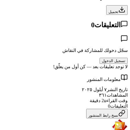
تحميل
التعليقات
0
سجّل دخولك للمشاركة في النقاش
تسجيل الدخول
لا توجد تعليقات بعد — كن أول من يعلّق!
معلومات المنشور
تاريخ النشر
٧ أيلول ٢٠٢٥
المشاهدات
٣٦١
وقت القراءة
2
دقيقة
التعليقات
0
نسخ رابط المنشور