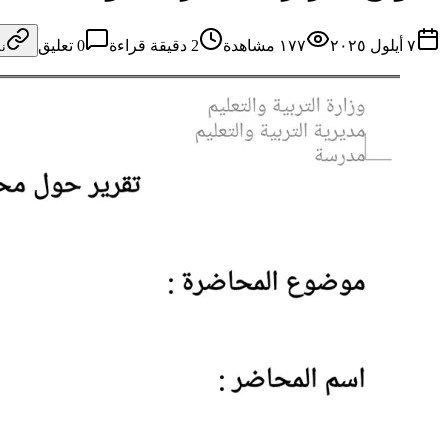
٧ أيلول ٢٠٢٥
١٧٧
مشاهدة
2
دقيقة قراءة
0
تعليق
ن