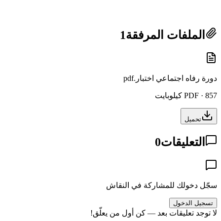
الملفات المرفقة
1
دورة رفاه اجتماعي اختبار.pdf
PDF · 857 كيلوبايت
تحميل
التعليقات
0
سجّل دخولك للمشاركة في النقاش
تسجيل الدخول
لا توجد تعليقات بعد — كن أول من يعلّق!