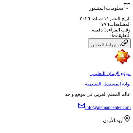
معلومات المنشور
تاريخ النشر
١١ شباط ٢٠٢٦
المشاهدات
٧٧٦
وقت القراءة
1
دقيقة
التعليقات
0
نسخ رابط المنشور
موقع الإيمان التعليمي
بوابة المستقبل التعليمية
عالم المعلم العربي في موقع واحد
info@alemancenter.com
أربد-الأردن