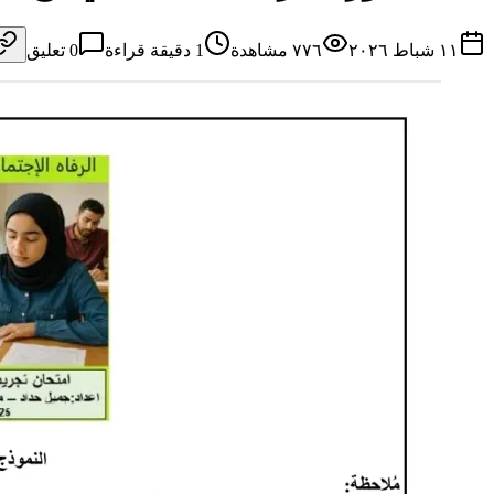
١١ شباط ٢٠٢٦
٧٧٦
مشاهدة
1
دقيقة قراءة
0
تعليق