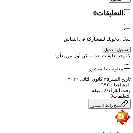
التعليقات
0
سجّل دخولك للمشاركة في النقاش
تسجيل الدخول
لا توجد تعليقات بعد — كن أول من يعلّق!
معلومات المنشور
تاريخ النشر
٢٥ كانون الثاني ٢٠٢٦
المشاهدات
٦٩٢
وقت القراءة
2
دقيقة
التعليقات
0
نسخ رابط المنشور