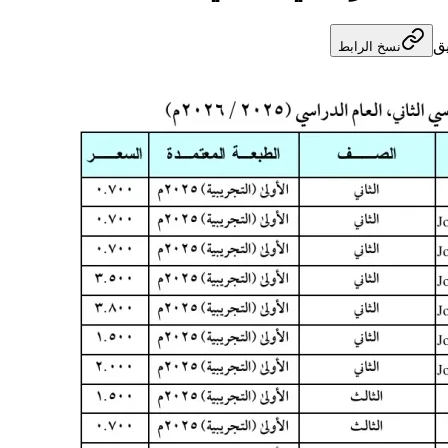
ق
نسخ الرابط