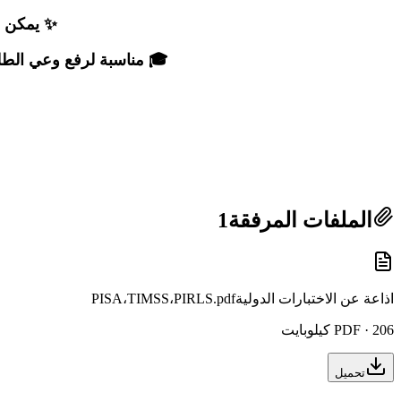
✨ يمكن اس
🎓 مناسبة لرفع وعي الطلبة
الملفات المرفقة
1
اذاعة عن الاختبارات الدوليةPISA،TIMSS،PIRLS.pdf
PDF · 206 كيلوبايت
تحميل