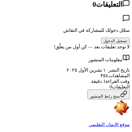
التعليقات
0
سجّل دخولك للمشاركة في النقاش
تسجيل الدخول
لا توجد تعليقات بعد — كن أول من يعلّق!
معلومات المنشور
تاريخ النشر
١٠ تشرين الأول ٢٠٢٥
المشاهدات
٣٥٤
وقت القراءة
1
دقيقة
التعليقات
0
نسخ رابط المنشور
موقع الإيمان التعليمي