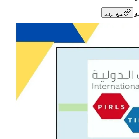
يق
نسخ الرابط