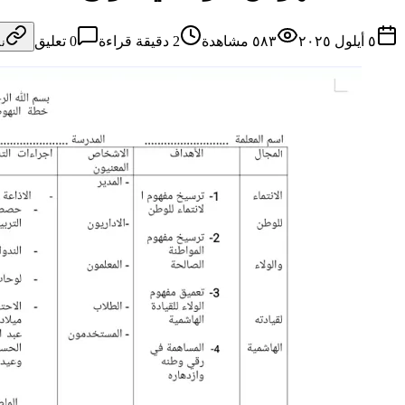
٥ أيلول ٢٠٢٥
٥٨٣
مشاهدة
2
دقيقة قراءة
0
تعليق
ن