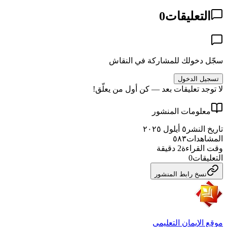
التعليقات
0
سجّل دخولك للمشاركة في النقاش
تسجيل الدخول
لا توجد تعليقات بعد — كن أول من يعلّق!
معلومات المنشور
تاريخ النشر
٥ أيلول ٢٠٢٥
المشاهدات
٥٨٣
وقت القراءة
2
دقيقة
التعليقات
0
نسخ رابط المنشور
موقع الإيمان التعليمي