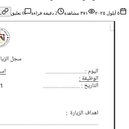
٥ أيلول ٢٠٢٥
٣٧١
مشاهدة
2
دقيقة قراءة
0
تعليق
ن