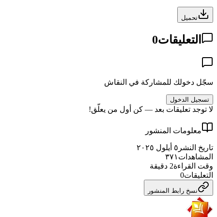
تحميل
التعليقات
0
سجّل دخولك للمشاركة في النقاش
تسجيل الدخول
لا توجد تعليقات بعد — كن أول من يعلّق!
معلومات المنشور
تاريخ النشر
٥ أيلول ٢٠٢٥
المشاهدات
٣٧١
وقت القراءة
2
دقيقة
التعليقات
0
نسخ رابط المنشور