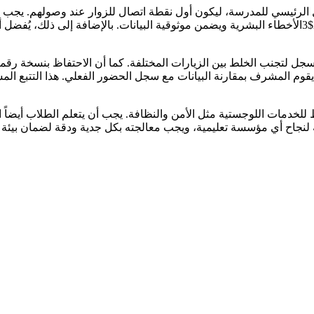
ل الرئيسي للمدرسة، ليكون أول نقطة اتصال للزوار عند وصولهم. يجب
والتأكد من صحة المعلومات قبل تسجيلها. هذا الإجراء البسيط ي$1 $2$3الأخطاء البشرية ويضمن موثوقية ا
لتجنب الخلط بين الزيارات المختلفة. كما أن الاحتفاظ بنسخة رقمي
 يقوم المشرف بمقارنة البيانات مع سجل الحضور الفعلي. هذا التتبع 
 للخدمات اللوجستية مثل الأمن والنظافة. يجب أن يتعلم الطلاب أيضا
ة لنجاح أي مؤسسة تعليمية، ويجب معالجته بكل جدية ودقة لضمان بيئة ت