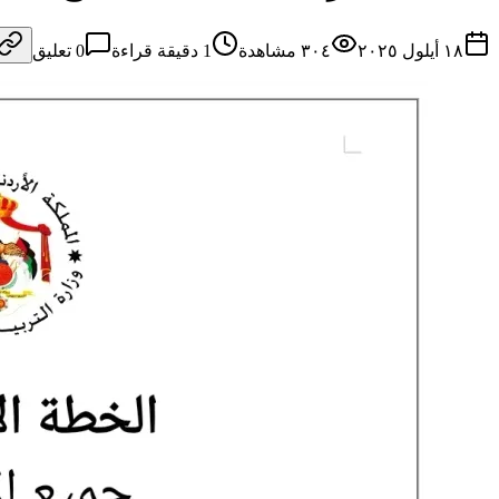
١٨ أيلول ٢٠٢٥
٣٠٤
مشاهدة
1
دقيقة قراءة
0
تعليق