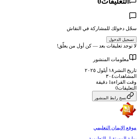
التعليقات
0
سجّل دخولك للمشاركة في النقاش
تسجيل الدخول
لا توجد تعليقات بعد — كن أول من يعلّق!
معلومات المنشور
تاريخ النشر
١٨ أيلول ٢٠٢٥
المشاهدات
٣٠٤
وقت القراءة
1
دقيقة
التعليقات
0
نسخ رابط المنشور
موقع الإيمان التعليمي
بوابة المستقبل التعليمية