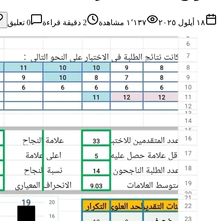
١٨ أيلول ٢٠٢٥
١٬١٣٧
مشاهدة
2
دقيقة قراءة
0
تعليق