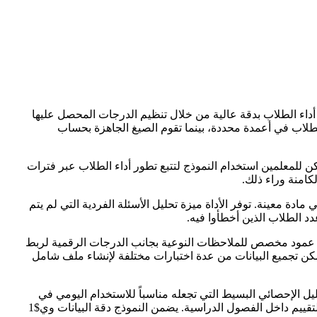
 أداء الطلاب بدقة عالية من خلال تنظيم الدرجات المحصل عليها
لطلاب في أعمدة محددة، بينما تقوم الصيغ الجاهزة بحساب
 للمعلمين استخدام النموذج لتتبع تطور أداء الطلاب عبر فترات
كامنة وراء ذلك.
ة معينة. توفر الأداة ميزة تحليل الأسئلة الفردية التي لم يتم
د الطلاب الذين أخطأوا فيه.
فة عمود مخصص للملاحظات النوعية بجانب الدرجات الرقمية لربط
 يمكن تجميع البيانات من عدة اختبارات مختلفة لإنشاء ملف شامل
يل الإحصائي البسيط التي تجعله مناسباً للاستخدام اليومي في
المدارس دون الحاجة لبرامج متقدمة أو تكاليف إضافية. يعتبر استخدام هذا النموذج خطوة عملية نحو رقمنة العملية التعليمية وتحسين جودة التقييم داخل الفصول الدراسية. يضمن النموذج دقة البيانات وي$1