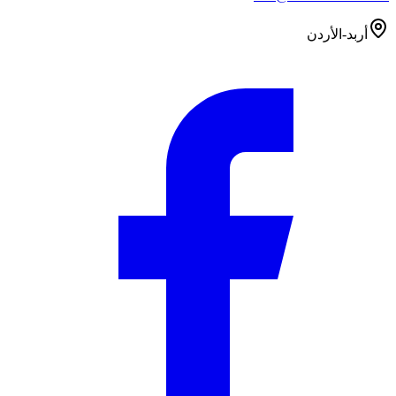
أربد-الأردن