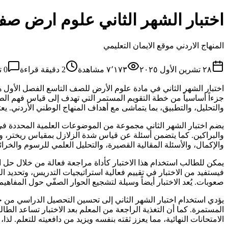
اختبار الشهر الثاني علوم ارض صف
المنهاج الاردني موقع الايمان التعليمي
٢٨ تشرين الأول ٢٠٢٥
٧٬١٧٣
مشاهدة
2
دقيقة قراءة
0
ت
اختبار الشهر الثاني في مادة علوم الأرض للصف التاسع الفصل الأول هو 
جزءاً أساسياً من خطة التقويم المستمر التي تهدف إلى قياس فهم الطا
والتحليل، والتطبيق، بما يتماشى مع أهداف المنهاج الوطني الأردني. يع
يضم اختبار الشهر الثاني مجموعة من الموضوعات العلمية المحددة في 
والبراكين. كما يتضمن أسئلة عن قياس شدة الزلازل بمقياس ريختر، وأنواع
والإكمال، والأسئلة المقالية القصيرة، والتحليل العلمي للرسوم والخ
يمكن للطالب استخدام هذا الاختبار كأداة مراجعة فعالة من خلال حل الن
فيستفيد من الاختبار في تقييم فعالية استراتيجيات التدريس، وتحديد 
صعوبات. يُعد الاختبار أيضاً وسيلة لتشجيع الحوار الصفّي حول المفاهي
يؤدي استخدام اختبار الشهر الثاني إلى تحسين التحصيل الدراسي من خل
المستمرة. كما أن التغذية الراجعة من المعلم بعد الاختبار تساعد الط
الامتحانات النهائية، مما يعزز ثقته بنفسه ويزيد من دافعيته للتعلم. ل