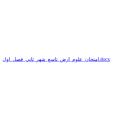
امتحان_علوم_ارض_تاسع_شهر_ثاني_فصل_اول.docx