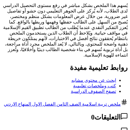
يُسهم هذا الملخص بشكل مباشر في رفع مستوى التحصيل الدراسي
لدى الطلاب، لأنه يُركز على الجوهر التعليمي دون حشو أو تفاصيل
غير ضرورية. من خلال عرض المعلومات بشكل منظم ومختصر،
يُصبح من السهل على الطالب حفظها وفهمها وربطها بالواقع. كما
يُعزز التفكير النقدي عندما يُطلب من الطالب تطبيق القيم الإسلامية
في مواقف حياتية. ويُلاحظ أن الطلاب الذين يستخدمون الملخص
بانتظام يُحققون نتائج أفضل في الاختبارات، لأنهم يمتلكون خريطة
ذهنية واضحة للمحتوى. وبالتالي، لا يُعد الملخص مجرد أداة مراجعة،
بل أداة تربوية تُسهم في بناء شخصية الطالب دينيًا وأخلاقيًا، وتُعزز
انتماءه للهوية الإسلامية.
روابط تعليمية مفيدة
ابحث عن محتوى مشابه
كتب وملخصات تعليمية
تصفح الصفوف الدراسية
ملخص تربية اسلامية الصف الثامن الفصل الاول المنهاج الاردني
التعليقات
0