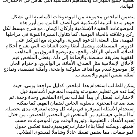
تغطية جميع المهارات والمفاهيم الأساسية التي تُقاس في الاختبارات
النهائية.
يتضمن الملخص مجموعة من الموضوعات الأساسية التي تشكل
جوهر مادة التربية الإسلامية في الصف الثامن. من أبرز هذه
الموضوعات: العقيدة الإسلامية وأركان الإيمان، مع شرح مبسط لكل
ركن وعلاقته بالحياة اليومية. كما يتناول السيرة النبوية في مراحلها
المهمة، مثل البعثة، الدعوة السرية، والهجرة، مع التركيز على
الدروس المستفادة. ويشمل أيضًا وحدة العبادات، التي تشرح أحكام
الصلاة، الصيام، الزكاة، والحج، مع توضيح الفروق بين المذاهب
الفقهية بطريقة مبسطة. بالإضافة إلى ذلك، يغطي الملخص قيم
الأخلاق الإسلامية مثل الصدق، الأمانة، بر الوالدين، واحترام الجار.
كل موضوع يُقدم مع أهداف سلوكية واضحة، وأمثلة تطبيقية، ونماذج
أسئلة تقيس الفهم والاستيعاب.
يمكن للطالب استخدام هذا الملخص كدليل مراجعة يومي، حيث
يُساعده في تنظيم معلوماته وتثبيت المفاهيم الأساسية قبل
الاختبارات. يُفضل أن يبدأ الطالب بقراءة الملخص وحدة وحدة، ثم
يعيد صياغة المحتوى بأسلوبه الخاص لضمان الفهم. كما يمكنه
استخدام الأسئلة المتوفرة في نهاية كل وحدة لمعرفة مدى تحصيله.
أما المعلم، فيستفيد من الملخص في التحضير للحصص، من خلال
تحديد الأهداف التعليمية، وتوزيع الوقت بين الموضوعات حسب
أهميتها. ويمكنه أيضًا بناء اختبارات تقويمية دقيقة تعكس جدول
المواصفات، مما يضمن تقييمًا عادلًا وشاملًا لمستوى الطلاب.