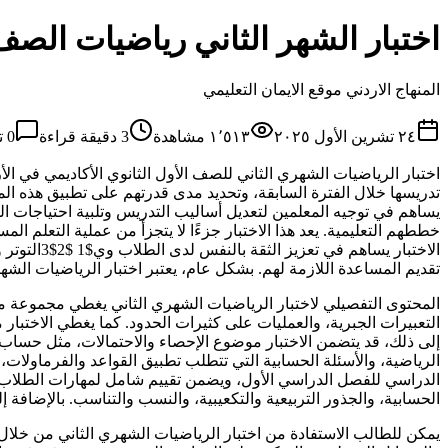
اختبار الشهر الثاني رياضيات الص
المنهاج الاردني موقع الايمان التعليمي
٢٤ تشرين الأول ٢٠٢٥
١٬٥١٣
مشاهدة
3
دقيقة قراءة
0
ت
اختبار الرياضيات الشهري الثاني للصف الأول الثانوي الأكاديمي في ال
تدريسها خلال الفترة السابقة، وتحديد مدى قدرتهم على تطبيق هذه المفا
يساهم في توجيه المعلمين لتعديل أساليب التدريس وتلبية احتياجات ا
خططهم التعليمية. يعد هذا الاختبار جزءًا لا يتجزأ من عملية التعلم ا
الاختبار 
تقديم المساعدة اللازمة لهم. بشكل عام، يعتبر اختبار الرياضيات الشهري
المحتوى التفصيلي لاختبار الرياضيات الشهري الثاني يغطي مجموعة م
التعبيرات الجبرية، والعمليات على كثيرات الحدود. كما يغطي الاختب
إلى ذلك، قد يتضمن الاختبار موضوع الإحصاء والاحتمالات، مثل حساب ا
الرياضية، والأسئلة الحسابية التي تتطلب تطبيق القواعد والفرماولات،
الدراسي للفصل الدراسي الأول، ويضمن تقييم شامل لمهارات الطلاب في
الحسابية، والجذور التربيعية والتكعيبية، والنسب والتناسب. بالإضافة
يمكن للطالب الاستفادة من اختبار الرياضيات الشهري الثاني من خلال