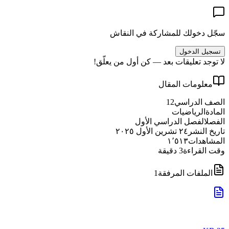
سجّل دخولك للمشاركة في النقاش
تسجيل الدخول
لا توجد تعليقات بعد — كن أول من يعلّق!
معلومات المقال
الصف الدراسي
12
المادة
الرياضيات
الفصل
الفصل الدراسي الأول
تاريخ النشر
٢٤ تشرين الأول ٢٠٢٥
المشاهدات
١٬٥١٣
وقت القراءة
3
دقيقة
الملفات المرفقة
1