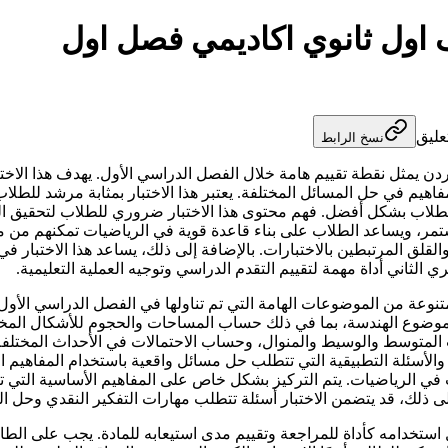
ف اول ثانوي اكاديمي فصل اول
عليق
نسخ الرابط
أردن يمثل نقطة تقييم هامة خلال الفصل الدراسي الأول. يهدف هذا الاخ
هيم في حل المسائل المختلفة. يعتبر هذا الاختبار بمثابة مرشد للطلاب 
لطلاب بشكل أفضل. فهم محتوى هذا الاختبار ضروري للطلاب لتحقيق النجا
لمستمر، ويساعد الطلاب على بناء قاعدة قوية في الرياضيات تمكنهم من م
يساهم في تعزيز الثقة بالنفس لدى الطلاب وي$1 $2$3التوتر والقلق المرتبطين بالاختبارات. بالإضافة إل
 الثاني أداة مهمة لتقييم التقدم الدراسي وتوجيه العملية التعليمية.
تنوعة من الموضوعات الهامة التي تم تناولها في الفصل الدراسي الأو
ار موضوع الهندسة، بما في ذلك حساب المساحات والحجوم للأشكال المخت
لمتوسط والوسيط والمنوال، وحساب الاحتمالات في الأحداث المختلفة. ت
 والأسئلة التطبيقية التي تتطلب حل مسائل واقعية باستخدام المفاهيم 
 الرياضيات. يتم التركيز بشكل خاص على المفاهيم الأساسية التي تعت
 إلى ذلك، قد يتضمن الاختبار أسئلة تتطلب مهارات التفكير النقدي وحل
 استخدامه كأداة للمراجعة وتقييم مدى استيعابه للمادة. يجب على الطا