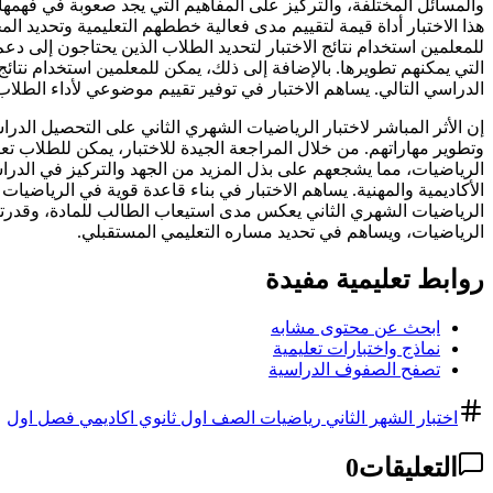
والمسائل المختلفة، والتركيز على المفاهيم التي يجد صعوبة في فهمها.
هذا الاختبار أداة قيمة لتقييم مدى فعالية خططهم التعليمية وتحديد ا
للمعلمين استخدام نتائج الاختبار لتحديد الطلاب الذين يحتاجون إلى د
التي يمكنهم تطويرها. بالإضافة إلى ذلك، يمكن للمعلمين استخدام نتائج
الدراسي التالي. يساهم الاختبار في توفير تقييم موضوعي لأداء الطلا
إن الأثر المباشر لاختبار الرياضيات الشهري الثاني على التحصيل الد
وتطوير مهاراتهم. من خلال المراجعة الجيدة للاختبار، يمكن للطلاب تع
الرياضيات، مما يشجعهم على بذل المزيد من الجهد والتركيز في الدرا
الأكاديمية والمهنية. يساهم الاختبار في بناء قاعدة قوية في الرياضيا
الرياضيات الشهري الثاني يعكس مدى استيعاب الطالب للمادة، وقدرته عل
الرياضيات، ويساهم في تحديد مساره التعليمي المستقبلي.
روابط تعليمية مفيدة
ابحث عن محتوى مشابه
نماذج واختبارات تعليمية
تصفح الصفوف الدراسية
اختبار الشهر الثاني رياضيات الصف اول ثانوي اكاديمي فصل اول
التعليقات
0