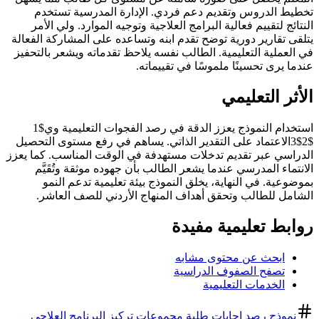
تخطيط الدروس وتقديم دعم فردي. الإدارة المدرسية تستخدم
النتائج لتقييم فعالية البرامج العلاجية وتوجيه الموارد. ولي الأمر
يتلقى تقارير دورية توضح تقدم ابنه وتساعده على المشاركة الفعالة
في العملية التعليمية. الطالب نفسه يلاحظ تقدماته ويشعر بالتحفيز
عندما يرى تحسينًا ملموسًا في تقييماته.
الأثر التعليمي
استخدام النموذج يعزز الدقة في رصد الفجوات التعليمية وي$1
$2$3الاعتماد على التقدير الذاتي. يساهم في رفع مستوى التحصيل
الدراسي عبر تقديم تدخلات مستهدفة في الوقت المناسب. كما يعزز
الانتماء المدرسي عندما يشعر الطالب بأن جهوده موثقة وتُقَيَّم
بموضوعية. في النهاية، يخلق النموذج بيئة تعليمية تدعم النمو
الشامل للطالب وتحقق أهداف المنهاج الأردني للصف العاشر.
روابط تعليمية مفيدة
ابحث عن محتوى مشابه
تصفح الصفوف الدراسية
الخدمات التعليمية
نموذج رصد إجابات طلبة مجموعات تركيز البرنامج العلاجي