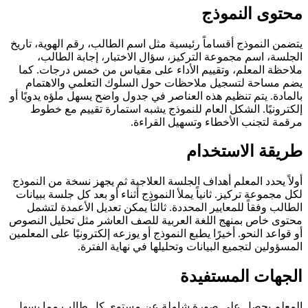
محتوى النموذج
يتضمن النموذج أقساماً رئيسية مثل اسم الطالب، رقم الهوية، تاريخ
الجلسة، اسم مجموعة التركيز، سؤال الاختبار، إجابة الطالب،
ملاحظة المعلم، وتقييم الأداء على مقياس من خمس درجات. كما
يضم مساحة لتسجيل ملاحظات حول السلوك التعلمي والاهتمام
بالمادة. يتم تنظيم هذه العناصر في جدول واضح يسهل ملؤه يدويًا أو
إلكترونيًا. الشكل العام للنموذج يشبه استمارة تقييم مع خطوط
مرقمة لتجنب الأخطاء وتسهيل القراءة.
طريقة الاستخدام
أولاً يحدد المعلم أهداف الجلسة العلاجية ثم يجهز نسخة من النموذج
لكل مجموعة تركيز. ثانياً يملأ النموذج أثناء أو بعد كل جلسة ببيانات
الطالب وفقاً للمعايير المحددة. ثالثاً يمكن تعديل الأعمدة لتشمل
محتوى خاص بمنهج اللغة العربية للصف العاشر مثل تحليل النصوص
أو قواعد النحو. أخيرًا يطبع النموذج أو يوزعه إلكترونيًا على المعلمين
المسؤولين لتجميع البيانات وتحليلها في نهاية الفترة.
الجهات المستفيدة
المعلم يحصل على صورة شاملة عن مستوى كل طالب مما يسهل