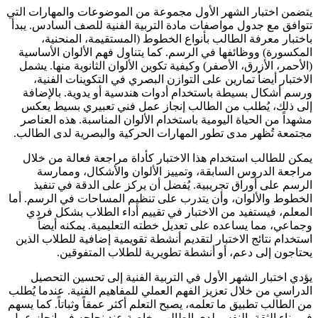
يتضمن اختبار الشهر الأول مجموعة من الموضوعات والمهارات التي
تتوافق مع جدول مواصفات مادة التربية الفنية للصف السادس. يبدأ
باختبار معرفة الطالب بأنواع الخطوط (المستقيمة، المنحنية،
المكسورة) ووظائفها في الرسم. كما يتناول فهم الألوان الأساسية
(الأحمر، الأزرق، الأصفر) وكيفية تكوين الألوان الثانوية منها. يشمل
الاختبار أيضاً تمارين على التوازن البصري في التكوينات الفنية،
ورسم أشكال بسيطة باستخدام أدوات هندسية أو يدوية. بالإضافة
إلى ذلك، يُطلب من الطالب إنجاز عمل فني تعبيري بسيط يعكس
مشهداً من الحياة اليومية باستخدام الألوان المناسبة. هذه العناصر
مجتمعة تُظهر مدى تطور المهارات الحركية والبصرية لدى الطالب.
يمكن للطالب استخدام هذا الاختبار كأداة مراجعة فعالة من خلال
مراجعة الدروس السابقة، وتمييز الألوان والأشكال، وممارسة
الرسم على أوراق تجريبية. يُفضل أن يركز على الدقة في تنفيذ
الخطوط والألوان، وأن يتدرب على تنظيم المساحات في الرسم. أما
المعلم، فيستفيد من الاختبار في تقييم أداء الطلاب بشكل فردي
وجماعي، مما يساعده على تعديل خطته التعليمية. يمكنه أيضاً
استخدام نتائج الاختبار لتقديم أنشطة تقويمية إضافية للطلاب الذين
يحتاجون إلى دعم، أو أنشطة تطويرية للطلاب المتفوقين.
يؤدي اختبار الشهر الأول في التربية الفنية إلى تحسين التحصيل
الدراسي من خلال تعزيز الفهم العملي للمفاهيم الفنية. عندما يُطلب
من الطالب تطبيق ما تعلمه، يصبح التعلم أكثر عمقاً وثباتاً. كما يسهم
في بناء الثقة بالنفس لدى الطالب، خاصة عند نجاحه في إنجاز عمل