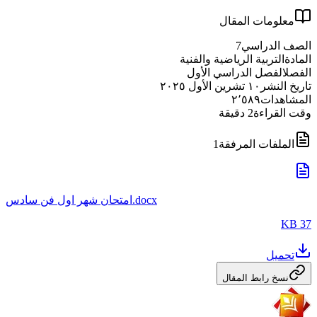
معلومات المقال
الصف الدراسي
7
المادة
التربية الرياضية والفنية
الفصل
الفصل الدراسي الأول
تاريخ النشر
١٠ تشرين الأول ٢٠٢٥
المشاهدات
٢٬٥٨٩
وقت القراءة
2
دقيقة
الملفات المرفقة
1
امتحان شهر اول فن سادس.docx
37 KB
تحميل
نسخ رابط المقال