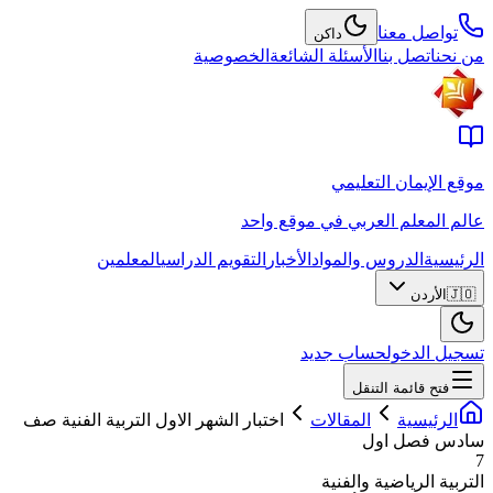
تواصل معنا
داكن
من نحن
اتصل بنا
الأسئلة الشائعة
الخصوصية
موقع الإيمان التعليمي
عالم المعلم العربي في موقع واحد
الرئيسية
الدروس والمواد
الأخبار
التقويم الدراسي
المعلمين
🇯🇴
الأردن
تسجيل الدخول
حساب جديد
فتح قائمة التنقل
الرئيسية
المقالات
اختبار الشهر الاول التربية الفنية صف
سادس فصل اول
7
التربية الرياضية والفنية