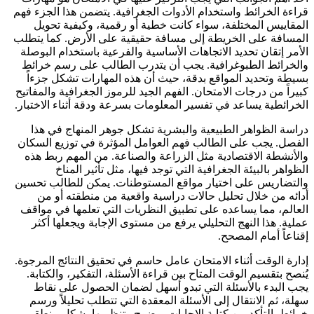
قراءة الخرائط واستخدام الأدوات الجغرافية. يتضمن هذا الجزء فهم
المقاييس المختلفة، سواء كانت خطية أو رقمية، وكيفية تحويل
المسافة على الخريطة إلى مسافة حقيقية على الأرض. كما يتطلب
الأمر إتقان تحديد الاتجاهات الأساسية والفرعية باستخدام البوصلة
والخرائط الطبوغرافية. يجب أن يتدرب الطالب على رسم خرائط
بسيطة وتحديد المواقع بدقة، حيث أن هذه المهارات تشكل جزءاً
كبيراً من درجات الامتحان. الفهم الجيد للرموز الجغرافية والمفاتيح
الخرائطية يساعد في تفسير المعلومات بسرعة ودقة أثناء الاختبار.
دراسة الظواهر الطبيعية والبشرية تشكل جوهر المنهاج في هذا
الفصل. يجب على الطالب فهم العوامل المؤثرة في توزيع السكان
والأنشطة الاقتصادية مثل الزراعة والصناعة. من المهم ربط هذه
الظواهر بالبيئة الجغرافية التي توجد فيها، مثل تأثير المناخ
والتضاريس على اختيار مواقع المستوطنات. يمكن للطالب تحسين
أدائه من خلال تحليل حالات دراسية واقعية من منطقته أو من
العالم، مما يساعده على تطبيق النظريات التي تعلمها في مواقف
عملية. هذا النهج التحليلي يرفع من مستوى الإجابة ويجعلها أكثر
إقناعاً أمام المصحح.
إدارة الوقت أثناء الامتحان عامل حاسم في تحقيق النتائج المرجوة.
يُنصح بتقسيم الوقت المتاح بين قراءة الأسئلة، التفكير، والكتابة.
يجب البدء بالأسئلة التي تبدو أسهل لضمان الحصول على نقاط
سهلة، ثم الانتقال إلى الأسئلة المعقدة التي تتطلب تحليلاً ورسم
خرائط. التأكد من كتابة الإجابات بوضوح وتنظيمها بشكل منطقي