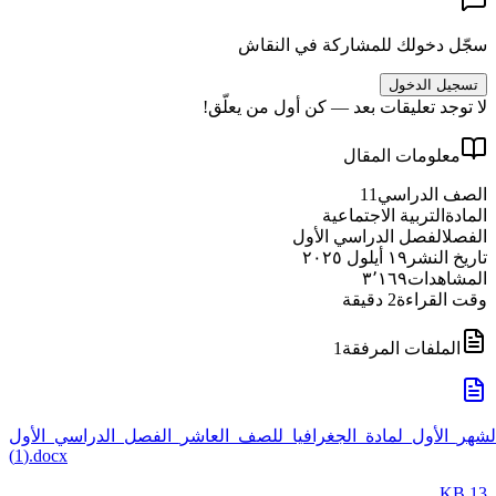
سجّل دخولك للمشاركة في النقاش
تسجيل الدخول
لا توجد تعليقات بعد — كن أول من يعلّق!
معلومات المقال
الصف الدراسي
11
المادة
التربية الاجتماعية
الفصل
الفصل الدراسي الأول
تاريخ النشر
١٩ أيلول ٢٠٢٥
المشاهدات
٣٬١٦٩
وقت القراءة
2
دقيقة
الملفات المرفقة
1
الشهر_الأول_لمادة_الجغرافيا_للصف_العاشر_الفصل_الدراسي_الأول
(1).docx
13 KB