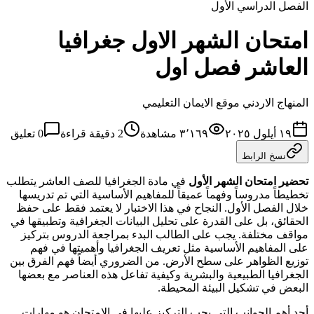
الفصل الدراسي الأول
امتحان الشهر الاول جغرافيا
العاشر فصل اول
المنهاج الاردني موقع الايمان التعليمي
١٩ أيلول ٢٠٢٥
٣٬١٦٩
مشاهدة
2
دقيقة قراءة
0
تعليق
نسخ الرابط
تحضير امتحان الشهر الأول
في مادة الجغرافيا للصف العاشر يتطلب
تخطيطاً مدروساً وفهماً عميقاً للمفاهيم الأساسية التي تم تدريسها
خلال الفصل الأول. النجاح في هذا الاختبار لا يعتمد فقط على حفظ
الحقائق، بل على القدرة على تحليل البيانات الجغرافية وتطبيقها في
مواقف مختلفة. يجب على الطالب البدء بمراجعة الدروس بتركيز
على المفاهيم الأساسية مثل تعريف الجغرافيا وأهميتها في فهم
توزيع الظواهر على سطح الأرض. من الضروري أيضاً فهم الفرق بين
الجغرافيا الطبيعية والبشرية وكيفية تفاعل هذه العناصر مع بعضها
البعض في تشكيل البيئة المحيطة.
أحد أهم الجوانب التي يجب التركيز عليها في الامتحان هو مهارات