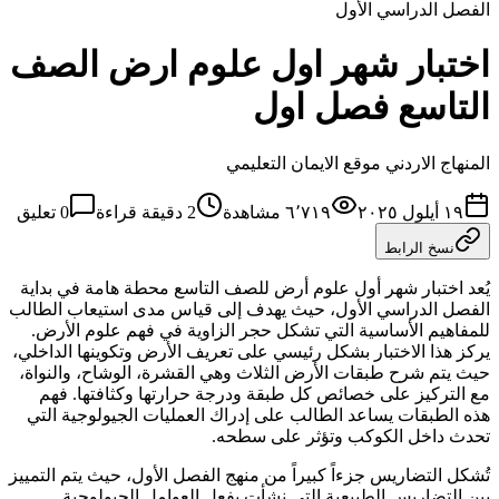
الفصل الدراسي الأول
اختبار شهر اول علوم ارض الصف
التاسع فصل اول
المنهاج الاردني موقع الايمان التعليمي
١٩ أيلول ٢٠٢٥
٦٬٧١٩
مشاهدة
2
دقيقة قراءة
0
تعليق
نسخ الرابط
يُعد اختبار شهر أول علوم أرض للصف التاسع محطة هامة في بداية
الفصل الدراسي الأول، حيث يهدف إلى قياس مدى استيعاب الطالب
للمفاهيم الأساسية التي تشكل حجر الزاوية في فهم علوم الأرض.
يركز هذا الاختبار بشكل رئيسي على تعريف الأرض وتكوينها الداخلي،
حيث يتم شرح طبقات الأرض الثلاث وهي القشرة، الوشاح، والنواة،
مع التركيز على خصائص كل طبقة ودرجة حرارتها وكثافتها. فهم
هذه الطبقات يساعد الطالب على إدراك العمليات الجيولوجية التي
تحدث داخل الكوكب وتؤثر على سطحه.
تُشكل التضاريس جزءاً كبيراً من منهج الفصل الأول، حيث يتم التمييز
بين التضاريس الطبيعية التي نشأت بفعل العوامل الجيولوجية