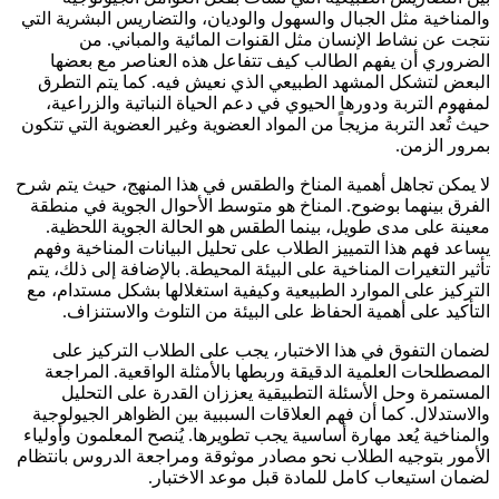
والمناخية مثل الجبال والسهول والوديان، والتضاريس البشرية التي
نتجت عن نشاط الإنسان مثل القنوات المائية والمباني. من
الضروري أن يفهم الطالب كيف تتفاعل هذه العناصر مع بعضها
البعض لتشكل المشهد الطبيعي الذي نعيش فيه. كما يتم التطرق
لمفهوم التربة ودورها الحيوي في دعم الحياة النباتية والزراعية،
حيث تُعد التربة مزيجاً من المواد العضوية وغير العضوية التي تتكون
بمرور الزمن.
لا يمكن تجاهل أهمية المناخ والطقس في هذا المنهج، حيث يتم شرح
الفرق بينهما بوضوح. المناخ هو متوسط الأحوال الجوية في منطقة
معينة على مدى طويل، بينما الطقس هو الحالة الجوية اللحظية.
يساعد فهم هذا التمييز الطلاب على تحليل البيانات المناخية وفهم
تأثير التغيرات المناخية على البيئة المحيطة. بالإضافة إلى ذلك، يتم
التركيز على الموارد الطبيعية وكيفية استغلالها بشكل مستدام، مع
التأكيد على أهمية الحفاظ على البيئة من التلوث والاستنزاف.
لضمان التفوق في هذا الاختبار، يجب على الطلاب التركيز على
المصطلحات العلمية الدقيقة وربطها بالأمثلة الواقعية. المراجعة
المستمرة وحل الأسئلة التطبيقية يعززان القدرة على التحليل
والاستدلال. كما أن فهم العلاقات السببية بين الظواهر الجيولوجية
والمناخية يُعد مهارة أساسية يجب تطويرها. يُنصح المعلمون وأولياء
الأمور بتوجيه الطلاب نحو مصادر موثوقة ومراجعة الدروس بانتظام
لضمان استيعاب كامل للمادة قبل موعد الاختبار.