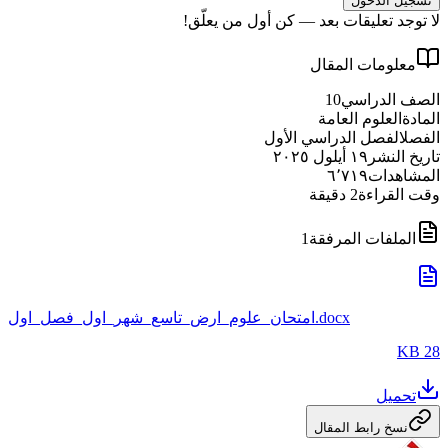
تسجيل الدخول
لا توجد تعليقات بعد — كن أول من يعلّق!
معلومات المقال
الصف الدراسي
10
المادة
العلوم العامة
الفصل
الفصل الدراسي الأول
تاريخ النشر
١٩ أيلول ٢٠٢٥
المشاهدات
٦٬٧١٩
وقت القراءة
2
دقيقة
الملفات المرفقة
1
امتحان_علوم_ارض_تاسع_شهر_اول_فصل_اول.docx
28 KB
تحميل
نسخ رابط المقال