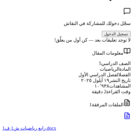
سجّل دخولك للمشاركة في النقاش
تسجيل الدخول
لا توجد تعليقات بعد — كن أول من يعلّق!
معلومات المقال
الصف الدراسي
5
المادة
الرياضيات
الفصل
الفصل الدراسي الأول
تاريخ النشر
١٩ أيلول ٢٠٢٥
المشاهدات
١٠٬٩٣٨
وقت القراءة
2
دقيقة
الملفات المرفقة
1
رابع رياضيات ش1 ف1.docx