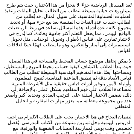
تُعد المسائل الرياضية جزءًا لا يتجزأ من هذا الاختبار، حيث يتم طرح
سيناريوهات حياتية بسيطة تتطلب من الطالب تحليل البيانات وتنفيذ
العمليات الحسابية المناسبة. على سبيل المثال، قد يُطلب من
الطالب حساب عدد التفاحات المتبقية بعد بيع جزء منها، أو تحديد
مجموع تكلفة عدة أشياء. هذه المسائل تساعد في ربط الرياضيات
بالواقع اليومي، مما يجعل التعلم أكثر جاذبية وفائدة. كما يُدرج في
الاختبار تمارين على قياس الأطوال وتحويل الوحدات، مثل تحويل
السنتيمترات إلى أمتار والعكس، وهو ما يتطلب فهمًا جيدًا لعلاقات
القياس.
لا يمكن تجاهل موضوع حساب المحيط والمساحة في هذا الفصل،
حيث يبدأ الطلاب باكتشاف كيفية حساب محيط المربع والمستطيل،
ومساحتها أيضًا. هذه المفاهيم الهندسية البسيطة تتطلب من الطالب
قياس الأبعاد بدقة ثم تطبيق القاعدة المناسبة. يُنصح المعلمون
وأولياء الأمور بتوفير أدوات قياس حقيقية مثل الأشرطة المترية
لمساعدة الطلاب على فهم المفاهيم بشكل عملي. بالإضافة إلى
ذلك، يتضمن الاختبار أسئلة على الترتيب العددي وتحديد أكبر وأصغر
عدد من مجموعة معطاة، مما يعزز مهارات المقارنة والتحليل
المنطقي.
لضمان النجاح في هذا الاختبار، يجب على الطلاب الالتزام بمراجعة
الدروس اليومية وحل تمارين متنوعة من الكتاب المدرسي. يُفضل
تخصيص وقت يومي لممارسة الحسابات الشفهية والورقية، مع
التركيز على تصحيح الأخطاء فور اكتشافها. يمكن للأهل والمعلمين