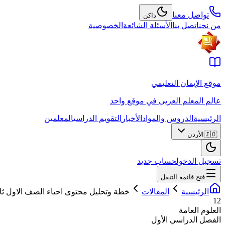
تواصل معنا
داكن
من نحن
اتصل بنا
الأسئلة الشائعة
الخصوصية
موقع الإيمان التعليمي
عالم المعلم العربي في موقع واحد
الرئيسية
الدروس والمواد
الأخبار
التقويم الدراسي
المعلمين
🇯🇴
الأردن
تسجيل الدخول
حساب جديد
فتح قائمة التنقل
الرئيسية
المقالات
خطة وتحليل محتوى احياء الصف الاول ث
12
العلوم العامة
الفصل الدراسي الأول