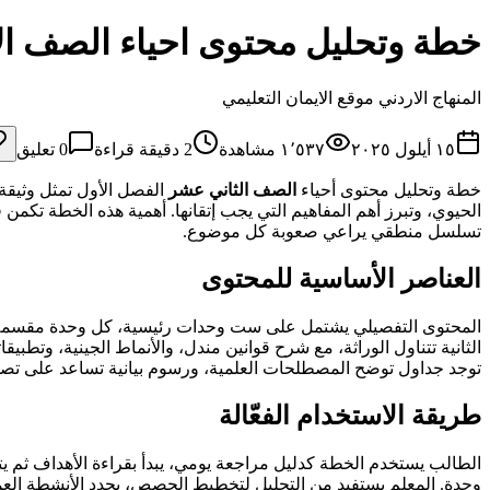
خطة وتحليل محتوى احياء الصف ال
المنهاج الاردني موقع الايمان التعليمي
١٥ أيلول ٢٠٢٥
١٬٥٣٧
مشاهدة
2
دقيقة قراءة
0
تعليق
خطة وتحليل محتوى أحياء
الصف الثاني عشر
الفصل الأول تمثل وثيقة 
الحيوي، وتبرز أهم المفاهيم التي يجب إتقانها. أهمية هذه الخطة تك
تسلسل منطقي يراعي صعوبة كل موضوع.
العناصر الأساسية للمحتوى
المحتوى التفصيلي يشتمل على ست وحدات رئيسية، كل وحدة مقسمة إل
الثانية تتناول الوراثة، مع شرح قوانين مندل، والأنماط الجينية، وتطبي
توجد جداول توضح المصطلحات العلمية، ورسوم بيانية تساعد على تصور 
طريقة الاستخدام الفعّالة
الطالب يستخدم الخطة كدليل مراجعة يومي، يبدأ بقراءة الأهداف ثم 
وحدة. المعلم يستفيد من التحليل لتخطيط الحصص، يحدد الأنشطة العمل