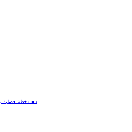
خطة_فصلية_وتحليل_محتوى_احياء_اول_ثانوي_فصل_اول_أكاديمي_جديد_2025 (1).docx