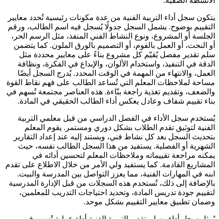
الأنشطة الصفية.
يتكون سجل أداء التربية الفنية من عدة مكونات رئيسية تُحدد معايير
التقييم بوضوح. يشمل السجل جدولًا يُسجل فيه اسم الطالب، ورقم
الجلسة أو المشروع، ونوع النشاط الفني المنفذ، مثل الرسم الحر،
أو النحت، أو العمل بالفوم، أو التصميم بالورق الملون. كما يتضمن
سلم تقدير مفصل يُقيّم كل مشروع بناءً على معايير محددة مثل
الدقة في التنفيذ، واستخدام الألوان، والإبداع في الفكرة، ونظافة
العمل، والانتهاء من المهمة في الوقت المحدد. يُدرج السجل أيضًا
مساحة لملاحظات المعلم التي تُساعد الطالب على فهم نقاط القوة
والضعف، وتقديم تغذية راجعة بنّاءة. هذه العناصر مجتمعة تُسهم في
بناء تقييم شفاف وعادل يعكس أداء الطالب الحقيقي في المادة.
يُستخدم سجل الأداء في الفصل الدراسي من قبل معلمي التربية
الفنية لتوثيق تقدم الطلاب بشكل دوري ومستمر. يقوم المعلم
بتحديث السجل بعد كل نشاط فني، ويستند إليه عند إعداد التقارير
الشهرية أو الفصلية. يستفيد من هذا السجل الطالب نفسه، حيث
يمكنه مراجعة تقييماته وملاحظات المعلم لتحسين أدائه في
المشاريع القادمة. كما يستفيد ولي الأمر من خلال الاطلاع على تقدم
ابنه في المهارات الفنية، مما يعزز التواصل بين المدرسة والبيت.
بالإضافة إلى ذلك، تُستخدم هذه السجلات من قبل الإدارة المدرسية
لتقييم جودة تدريس المادة، وتحديد احتياجات التدريب للمعلمين،
وضمان تطبيق معايير التقييم بشكل موحد.
يُمثل سجل أداء وسلم تقدير التربية الفنية أداة عملية تُسهم في