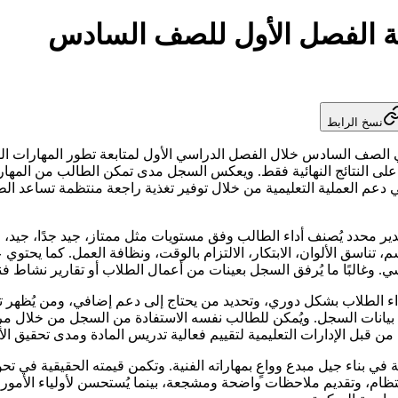
نية الفصل الأول للصف السادس
نسخ الرابط
 الصف السادس خلال الفصل الدراسي الأول لمتابعة تطور المهارات الفنية
لى النتائج النهائية فقط. ويعكس السجل مدى تمكن الطالب من المهارات
 دعم العملية التعليمية من خلال توفير تغذية راجعة منتظمة تساعد ال
محدد يُصنف أداء الطالب وفق مستويات مثل ممتاز، جيد جدًا، جيد، و
م، تناسق الألوان، الابتكار، الالتزام بالوقت، ونظافة العمل. كما يحت
سي. وغالبًا ما يُرفق السجل بعينات من أعمال الطلاب أو تقارير نشاط ف
الطلاب بشكل دوري، وتحديد من يحتاج إلى دعم إضافي، ومن يُظهر تفوقًا
بيانات السجل. ويُمكن للطالب نفسه الاستفادة من السجل من خلال مر
 من قبل الإدارات التعليمية لتقييم فعالية تدريس المادة ومدى تحقيق الأ
الة في بناء جيل مبدع وواعٍ بمهاراته الفنية. وتكمن قيمته الحقيقية في 
نتظام، وتقديم ملاحظات واضحة ومشجعة، بينما يُستحسن لأولياء الأمور