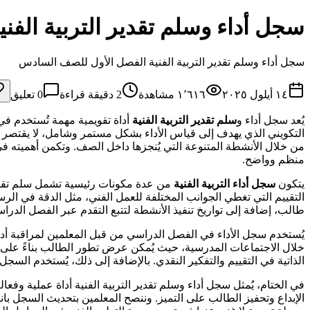
سجل أداء وسلم تقدير التربية الف
سجل أداء وسلم تقدير التربية الفنية الفصل الأول للصف السادس
١٤ أيلول ٢٠٢٥
١٬٦١٦
مشاهدة
2
دقيقة قراءة
0
تعليق
يُعد سجل أداء و
سلم تقدير التربية الفنية
أداة تقويمية مهمة تُستخدم في
التكويني الذي يهدف إلى قياس الأداء بشكل مستمر وشامل، لا يقتصر ع
من خلال الأنشطة المتنوعة التي يُنجزها داخل الصف. وتكمن أهميته في
منظم وواضح.
يتكون
سجل أداء التربية الفنية
من عدة مكونات رئيسية تشمل سلم تقدير 
التقييم التي تغطي الجوانب المختلفة للعمل الفني، مثل الدقة في الرس
طالب، إضافة إلى تواريخ تنفيذ الأنشطة لتتبع التقدم عبر الفصل الدرا
يُستخدم سجل الأداء في الفصل الدراسي من قبل المعلمين لمراقبة أداء 
خلال الاجتماعات المدرسية، حيث يُمكن عرض تطور الطالب بناءً على 
الذاتية في التقييم والتفكير النقدي. بالإضافة إلى ذلك، يُستخدم السجل
في الختام، يُمثل سجل أداء وسلم تقدير التربية الفنية أداة عملية وفع
الإبداع وتحفيز الطالب على التميز. وننصح المعلمين بتحديث السجل با