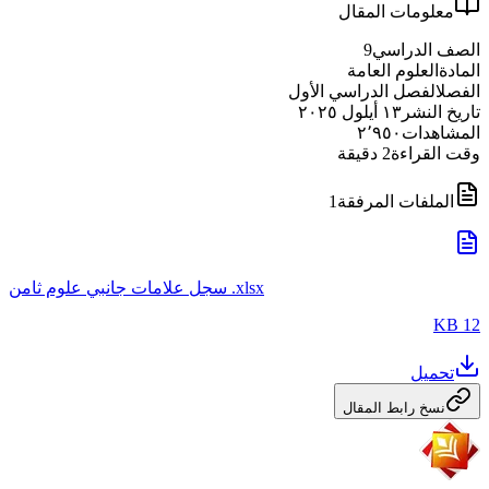
معلومات المقال
الصف الدراسي
9
المادة
العلوم العامة
الفصل
الفصل الدراسي الأول
تاريخ النشر
١٣ أيلول ٢٠٢٥
المشاهدات
٢٬٩٥٠
وقت القراءة
2
دقيقة
الملفات المرفقة
1
سجل علامات جانبي علوم ثامن .xlsx
12 KB
تحميل
نسخ رابط المقال