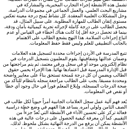
تشمل هذه الأنشطة إجراء التجارب المخبرية، والمشاركة في
مشاريع البحث العلمي، والعمل الجماعي في مجموعات الدراسة،
وحل المشكلات العلمية المعقدة. كل نشاط يُمنح درجة معينة تعكس
مستوى إتقان الطالب للمهارة المطلوبة. على سبيل المثال، قد
يحصل الطالب على درجة كاملة لإجرائه تجربة كيميائية بأمان ودقة،
بينما قد تحصل درجة أقل إذا كانت هناك أخطاء في القياس أو عدم
اتباع إجراءات السلامة. هذا النهج يشجع الطالب على الاهتمام
بالجانب التطبيقي للعلم وليس فقط حفظ المعلومات.
تتبع المدرسة في الأردن إجراءات محددة لتسجيل هذه العلامات
وضمان عدالتها وشفافيتها. يقوم المعلمون بتسجيل الدرجات في
نظام إلكتروني موحد أو في سجل ورقي معتمد، ثم يتم مراجعتها من
قبل الإدارة المدرسية قبل اعتمادها نهائياً. هذا الإجراء يحمي حقوق
الطالب ويضمن أن كل درجة مُمنحة تستحق بناءً على معايير واضحة
ومحددة مسبقاً. يجب على الطالب مراجعة سجله بانتظام للتأكد من
صحة الدرجات المسجلة، وإبلاغ المعلم فوراً في حال وجود أي خطأ
أو نقص في المعلومات.
يُعد فهم آلية عمل سجل العلامات الجانبية أمراً حيوياً لكل طالب في
الصف الثامن ولولي أمره. يساعد هذا الفهم في وضع خطة دراسية
فعالة تركز على تحسين الأداء في الأنشطة التي تُعدّ جزءاً من
التقييم. كما أن معرفة كيفية الحصول على درجات عالية في هذه
الأنشطة يمكن أن يرفع من الدرجة النهائية بشكل ملحوظ. لذلك،
يجب على الطالب الالتزام بالمواعيد المحددة لتقديم المشاريع،