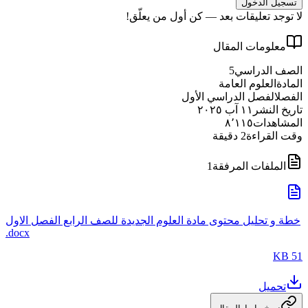
تسجيل الدخول
لا توجد تعليقات بعد — كن أول من يعلّق!
معلومات المقال
الصف الدراسي
5
المادة
العلوم العامة
الفصل
الفصل الدراسي الأول
تاريخ النشر
١١ آب ٢٠٢٥
المشاهدات
٨٬١١٥
وقت القراءة
2
دقيقة
الملفات المرفقة
1
خطة و تحليل محتوى مادة العلوم الجديدة للصف الرابع الفصل الاول
.docx
51 KB
تحميل