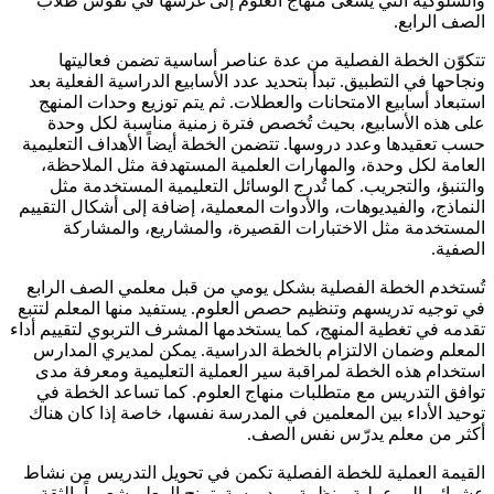
والسلوكية التي يسعى منهاج العلوم إلى غرسها في نفوس طلاب
الصف الرابع.
تتكوّن الخطة الفصلية من عدة عناصر أساسية تضمن فعاليتها
ونجاحها في التطبيق. تبدأ بتحديد عدد الأسابيع الدراسية الفعلية بعد
استبعاد أسابيع الامتحانات والعطلات. ثم يتم توزيع وحدات المنهج
على هذه الأسابيع، بحيث تُخصص فترة زمنية مناسبة لكل وحدة
حسب تعقيدها وعدد دروسها. تتضمن الخطة أيضاً الأهداف التعليمية
العامة لكل وحدة، والمهارات العلمية المستهدفة مثل الملاحظة،
والتنبؤ، والتجريب. كما تُدرج الوسائل التعليمية المستخدمة مثل
النماذج، والفيديوهات، والأدوات المعملية، إضافة إلى أشكال التقييم
المستخدمة مثل الاختبارات القصيرة، والمشاريع، والمشاركة
الصفية.
تُستخدم الخطة الفصلية بشكل يومي من قبل معلمي الصف الرابع
في توجيه تدريسهم وتنظيم حصص العلوم. يستفيد منها المعلم لتتبع
تقدمه في تغطية المنهج، كما يستخدمها المشرف التربوي لتقييم أداء
المعلم وضمان الالتزام بالخطة الدراسية. يمكن لمديري المدارس
استخدام هذه الخطة لمراقبة سير العملية التعليمية ومعرفة مدى
توافق التدريس مع متطلبات منهاج العلوم. كما تساعد الخطة في
توحيد الأداء بين المعلمين في المدرسة نفسها، خاصة إذا كان هناك
أكثر من معلم يدرّس نفس الصف.
القيمة العملية للخطة الفصلية تكمن في تحويل التدريس من نشاط
عشوائي إلى عملية منظمة ومدروسة. تمنح المعلم شعوراً بالثقة