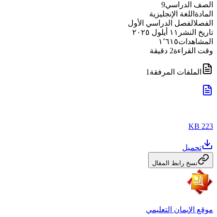
الصف الدراسي
9
المادة
اللغة الإنجليزية
الفصل
الفصل الدراسي الأول
تاريخ النشر
١١ أيلول ٢٠٢٥
المشاهدات
١٬٦١٥
وقت القراءة
2
دقيقة
الملفات المرفقة
1
223 KB
تحميل
نسخ رابط المقال
موقع الإيمان التعليمي