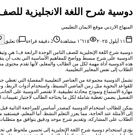
دوسية شرح اللغة الانجليزية للصف ا
المنهاج الاردني موقع الايمان التعليمي
١١ أيلول ٢٠٢٥
١٬٦١٥
مشاهدة
2
دقيقة قراءة
0
تعليق
دوسية شرح ا
الدوسية على شرح مبسط وواضح للمفاهيم الأساسية التي يجب أن يتقنها ال
هذه الدوسية أداة مهمة لكل من الطالب والمعلم، لأنها تقدم محتوى 
الطلاب إلى نفس المعايير التعليمية.
تشمل الدوسية مجموعة من العناصر التعليمية المفصلة التي تغطي جميع
للقواعد النحوية مثل زمن الماضي البسيط، واستخدام أدوات الربط، و
مهارة الاستماع ونموذج محادثة تطبيقية. لا تقتصر الدوسية على الجان
التفصيل يضمن تغطية شاملة لكل ما يحتاجه الطالب لاجتياز تقييمات ال
يمكن للطالب استخدام الدوسية كمصدر أساسي للمراجعة الذاتية قبل الاخ
إلى الأمثلة عند الحاجة، مما يعزز التعلم النشط. أما المعلم، فيستفي
الطلاب على المشاركة، وتقديم شرح موحد ودقيق يتوافق مع متطلبات المن
يؤدي استخدام دوسية شرح اللغة الإنجليزية إلى تحسين ملحوظ في تحص