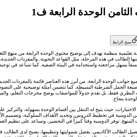
لثامن الوحدة الرابعة ف1
نسخ الرابط
للغة الإنجليزية للصف الثامن الوحدة الرابعة ف1 هي وثيقة تعليمية منظمة تهدف إلى توضيح محتوى الو
طالب في هذه المرحلة، مثل القواعد النحوية، والمفردات الجديدة، والمه
منسقاً يسهل مراجعته واستخدامه في البيئة الصفية. كما تساعد في تو
 جوانب الوحدة الرابعة. من أبرز هذه العناصر قائمة بالمفردات الجد
صيغة الجمل الشرطية البسيطة. كما تتضمن أمثلة توضيحية على النصوص ا
ب النظري فقط، بل تقدم جدولاً للمواصفات يوضح مخرجات التعلم، والمها
وحدة بنجاح.
تبارات، حيث يتيح له التنقل بين أقسام الوحدة بسهولة، والتركيز على ال
د من الدوسية في تخطيط الدروس، وتحديد الأهداف السلوكية، وتصميم الأ
هج. توفر الدوسية وقتاً كبيراً في التحضير، وتساعد على تنظيم العملي
يل الطالب الأكاديمي. بفضل شموليتها وتنظيمها، يصبح لدى الطالب ف