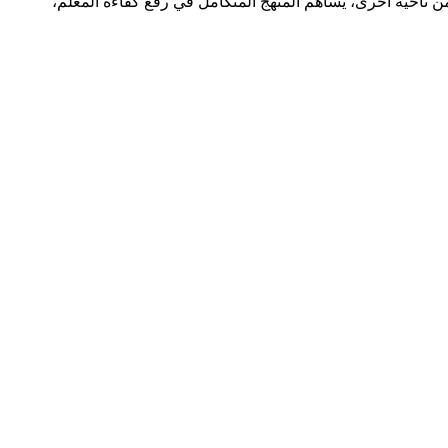
 من ناحية أخرى، يساهم المنهج المتكامل في رفع كفاءة المعلم،