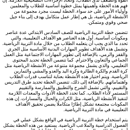
القوة والضعف لدى الطلاب، واتخاذ الإجراءات التصحيحية اللازمة. إن
فهم هذه الخطة وأهميتها يمثل خطوة أساسية للطلاب والمعلمين
وأولياء الأمور على حد سواء. الخطة ليست مجرد مجموعة من
الأنشطة الرياضية، بل هي إطار عمل متكامل يهدف إلى بناء جيل
صحي وقوي ومتمكن.
تتضمن خطة التربية الرياضية للصف السادس الابتدائي عدة عناصر
ومكونات أساسية. أول هذه العناصر هو الأهداف التعليمية، والتي
تحدد ما الذي يجب أن يتعلمه الطلاب من خلال مادة التربية الرياضية.
وتشمل هذه الأهداف تطوير المهارات البدنية الأساسية مثل الجري
والقفز والرمي، بالإضافة إلى تطوير المهارات الاجتماعية مثل العمل
الجماعي والتعاون والاحترام. كما تتضمن الخطة تحديد المحتوى
التعليمي، والذي يشمل مجموعة متنوعة من الأنشطة الرياضية مثل
كرة القدم والكرة الطائرة وكرة اليد والعدو والمشي والتمارين
الرياضية. ويتم اختيار هذه الأنشطة بعناية لتناسب قدرات الطلاب
واهتماماتهم. بالإضافة إلى ذلك، تتضمن الخطة تحديد طرق التدريس
والتقييم، والتي تشمل الشرح والتطبيق والممارسة والتقييم
المستمر لأداء الطلاب. كما تحدد الخطة الأدوات والمعدات اللازمة
لتنفيذ الأنشطة الرياضية، مثل الكرات والحبال والمسارات. إن هذه
المكونات مجتمعة تشكل إطارًا متكاملًا يضمن تحقيق الأهداف
التعليمية في مادة التربية الرياضية.
يتم استخدام خطة التربية الرياضية في الواقع بشكل عملي في
الفصول الدراسية والملاعب الرياضية. يستفيد من هذه الخطة بشكل