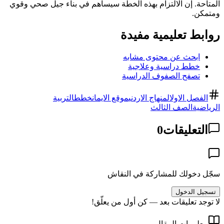
المتاحة. إن الالتزام بهذه الخطة سيساهم في بناء جيل صحي وقوي
ومتمكن.
روابط تعليمية مفيدة
ابحث عن محتوى مشابه
خطط دراسية وعلاجية
تصفح الصفوف الدراسية
الفصل الاول
المنهاج الاردني
موقع الايمان
خطط
التربية
الرياضية
الصف الثالث
التعليقات
0
سجّل دخولك للمشاركة في النقاش
تسجيل الدخول
لا توجد تعليقات بعد — كن أول من يعلّق!
معلومات المقال