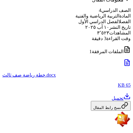
الصف الدراسي
4
المادة
التربية الرياضية والفنية
الفصل
الفصل الدراسي الأول
تاريخ النشر
١٠ آب ٢٠٢٥
المشاهدات
٣٬٥٢٣
وقت القراءة
3
دقيقة
الملفات المرفقة
1
خطة رياضة صف ثالث.docx
65 KB
تحميل
نسخ رابط المقال