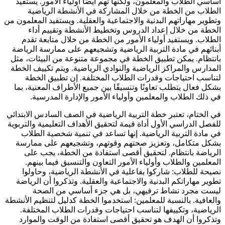
أساسي الطلاب والمعلمون، ولكنها تهم أيضًا أولياء الأمور. يستفيد
الطلاب من الخطة من خلال المشاركة في الأنشطة الرياضية
وتطوير مهاراتهم البدنية والاجتماعية والعقلية. ويستفيد المعلمون من
الخطة من خلال إعداد الدروس وتخطيط الأنشطة وتقييم أداء
الطلاب. ويستفيد أولياء الأمور من الخطة من خلال متابعة تقدم
أبنائهم في مادة التربية الرياضية وتشجيعهم على ممارسة الرياضة
بانتظام. يمكن تطبيق الخطة في مجموعة متنوعة من البيئات، مثل
المدارس والمراكز الرياضية والنوادي الرياضية. ويتم تكييف الخطة
لتناسب احتياجات وقدرات الطلاب المختلفة. إن تطبيق الخطة
بشكل فعال يتطلب تعاونًا وتنسيقًا بين جميع الأطراف المعنية، بما
في ذلك الطلاب والمعلمين وأولياء الأمور والإدارة المدرسية.
في الختام، تعتبر خطة التربية الرياضية في الصف السادس الابتدائي
للفصل الدراسي الأول أداة قيمة لتحقيق الأهداف التعليمية والتربوية
في مادة التربية الرياضية. إنها تساعد في تنمية شخصية الطلاب
بشكل متكامل، وتعزيز صحتهم وقوتهم، وتشجيعهم على ممارسة
الرياضة بانتظام. لتحقيق أقصى استفادة من الخطة، يجب على
المعلمين والطلاب وأولياء الأمور التعاون والتنسيق فيما بينهم.
نصيحة للطلاب: شاركوا بفاعلية في الأنشطة الرياضية، وحاولوا
تطوير مهاراتكم البدنية والاجتماعية والعقلية. وتذكروا أن الرياضة
ليست مجرد نشاط ترفيهي، بل هي جزء أساسي من الصحة
والعافية. بالنسبة للمعلمين: استخدموا الخطة كدليل لتنظيم الأنشطة
الرياضية، وتكييفها لتناسب احتياجات وقدرات الطلاب المختلفة.
وتذكروا أن الهدف هو تحقيق أقصى استفادة من الوقت والموارد