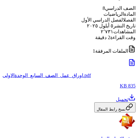
الصف الدراسي
8
المادة
الرياضيات
الفصل
الفصل الدراسي الأول
تاريخ النشر
٥ أيلول ٢٠٢٥
المشاهدات
٢٬٧٣١
وقت القراءة
2
دقيقة
الملفات المرفقة
1
اوراق_عمل_الصف_السابع_الوحدةالاولى.pdf
835 KB
تحميل
نسخ رابط المقال