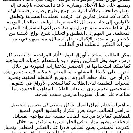
وتمثيلها على خط الأعداد، ومقارنة الأعداد الصحيحة، بالإضافة إلى
العمليات الحسابية الأساسية من جمع وطرح وضرب وقسمة لهذه
الأعداد. كما تشمل تمارين على ترتيب العمليات الحسابية وتطبيق
الأقواس، إلى جانب مسائل كلامية تربط الرياضيات بالحياة اليومية.
كل نشاط مصمم وفق جدول مواصفات يراعي المستويات المعرفية
المختلفة، من الفهم إلى التطبيق والتحليل. تتنوع أنواع الأسئلة بين
الاختيار من متعدد، والإكمال، وحل المسائل، مما يسهم في تنمية
مهارات التفكير المختلفة لدى الطالب.
يمكن للطالب استخدام أوراق العمل كأداة للمراجعة الذاتية بعد كل
درس، حيث يحل التمارين ويتتبع أداؤه باستخدام الإجابات النموذجية.
كما يمكنه استخدامها في التحضير للاختبارات الشهرية من خلال
التدرب على الأسئلة المشابهة. أما المعلم، فيمكنه الاستفادة من هذه
الأوراق في إعداد خطط الدروس، وتوزيع الأنشطة الصفية، وتحديد
الفجوات التعليمية لدى الطلاب. كما تُستخدم الأوراق في التقويم
التشخيصي لتقييم مدى استيعاب الطلاب للمفاهيم الجديدة، مما
يساعده على تعديل أسلوب التدريس حسب الحاجة.
يساهم استخدام أوراق العمل بشكل منتظم في تحسين التحصيل
الدراسي للطالب، حيث يعزز التكرار والتطبيق الفهم العميق
للمفاهيم. كما يزيد من ثقة الطالب بنفسه عند مواجهة المسائل
المختلفة، ويطور مهاراته في الحل السريع والدقيق. من خلال
التدريب المستمر، يصبح الطالب قادرًا على التفكير المنطقي وتحليل
المسائل الرياضية بأسلوب منهجي. كما أن هذه الأوراق تشجع على