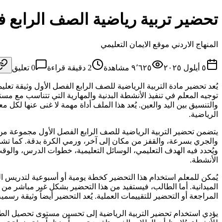
تحضير تربية رياضية الصف الرابع 
المنهاج الاردني موقع الايمان التعليمي
٥ أيلول ٢٠٢٥
٩٬٦٢٥
مشاهدة
2
دقيقة قراءة
0
تعليق
يُعد تحضير مادة التربية الرياضية للصف الرابع الفصل الأول وثيقة ت
توجيه المعلم في تنفيذ الأنشطة البدنية والمهارية التي تتناسب مع مس
والتنسيق بين اليد والعين. يُعد هذا الملف أداة مهمة لا غنى عنها لكل 
الرياضية.
يتضمن تحضير التربية الرياضية للصف الرابع الفصل الأول مجموعة من ا
والجري بسرعة، والقفز من مكان إلى آخر، ورمي الكرة بدقة. كما تشم
ويُحدد فيه الهدف التعليمي، الوسائل التعليمية، خطوات الدرس، والوقت
الأنشطة.
يُمكن للمعلم استخدام هذا التحضير كخطة يومية أو أسبوعية لتدريس
الميدانية. أما الطالب، فيستفيد من هذا التحضير بشكل غير مباشر من
المراجعة أو التحضير للتقييمات العملية. يُعد التحضير أيضاً وثيقة رسمية
يؤدي استخدام تحضير التربية الرياضية إلى تحسين مستوى تحصيل الطا