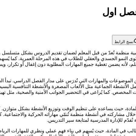
فصل اول
نسخ الرابط
عليمية منظمة تُعدّ من قبل المعلم لضمان تقديم الدروس بشكل متسلسل 
توى النمو الجسدي والعقلي للطلاب في هذه المرحلة العمرية. كما يُسهم
معلم، لأنه يضمن تغطية جميع المهارات المطلوبة دون إغفال أو تكرار، وي
لموضوعات والمهارات التي تُدرَس على مدار الفصل الدراسي. تبدأ الخط
ل الأنشطة الجماعية مثل الألعاب المصغرة والأنشطة التنافسية البس
 المخصص. كما يُراعى في التحضير الجوانب الأمنية والصحية، مثل تهيئة
 المادة، حيث يساعده على تنظيم الوقت وتوزيع الأنشطة بشكل متوازن
 خلال مشاركته في أنشطة منظمة تُنمّي مهاراته الحركية والاجتماعية
 تُقدّم للإدارة المدرسية لمتابعة سير التدريس.
لب في المادة، حيث يُسهم في بناء فهم عملي ونظري للمهارات الرياضية