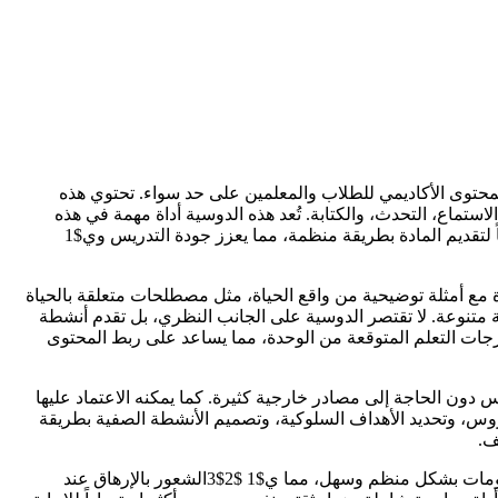
لمحتوى الأكاديمي للطلاب والمعلمين على حد سواء. تحتوي هذه
تماع، التحدث، والكتابة. تُعد هذه الدوسية أداة مهمة في هذه
المرحلة الدراسية لأنها تمهد لفهم باقي وحدات المنهج، وتساعد الطالب على بناء أساس قوي في اللغة الإنجليزية. كما توفر للمعلم دليلاً واضحاً لتقديم المادة بطريقة منظمة، مما يعزز جودة التدريس وي$1
 مع أمثلة توضيحية من واقع الحياة، مثل مصطلحات متعلقة بالحياة
ة متنوعة. لا تقتصر الدوسية على الجانب النظري، بل تقدم أنشطة
رجات التعلم المتوقعة من الوحدة، مما يساعد على ربط المحتوى
دون الحاجة إلى مصادر خارجية كثيرة. كما يمكنه الاعتماد عليها
روس، وتحديد الأهداف السلوكية، وتصميم الأنشطة الصفية بطريقة
ف.
إن استخدام دوسية شرح الوحدة الأولى له أثر إيجابي كبير على تحصيل الطالب الأكاديمي. فهي تُسهم في تحسين الفهم من خلال عرض المعلومات بشكل منظم وسهل، مما ي$1 $2$3الشعور بالإرهاق عند