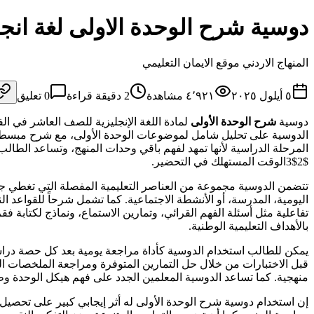
دوسية شرح الوحدة الاولى لغة انج
المنهاج الاردني موقع الايمان التعليمي
٥ أيلول ٢٠٢٥
٤٬٩٢١
مشاهدة
2
دقيقة قراءة
0
تعليق
دوسية
شرح الوحدة الأولى
لمادة اللغة الإنجليزية للصف العاشر في ا
الدوسية على تحليل شامل لموضوعات الوحدة الأولى، مع شرح مبسط للمفر
$2$3الوقت المستهلك في التحضير.
تتضمن الدوسية مجموعة من العناصر التعليمية المفصلة التي تغطي جمي
اليومية، المدرسة، أو الأنشطة الاجتماعية. كما تشمل شرحاً للقواعد 
تفاعلية مثل أسئلة الفهم القرائي، وتمارين الاستماع، ونماذج لكتاب
بالأهداف التعليمية الوطنية.
يمكن للطالب استخدام الدوسية كأداة مراجعة يومية بعد كل حصة دراسي
قبل الاختبارات من خلال حل التمارين المتوفرة ومراجعة الملخصات ال
منهجية. كما تساعد الدوسية المعلمين الجدد على فهم هيكل الوحدة و