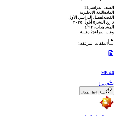
الصف الدراسي
11
المادة
اللغة الإنجليزية
الفصل
الفصل الدراسي الأول
تاريخ النشر
٥ أيلول ٢٠٢٥
المشاهدات
٤٬٩٢١
وقت القراءة
2
دقيقة
الملفات المرفقة
1
4.6 MB
تحميل
نسخ رابط المقال