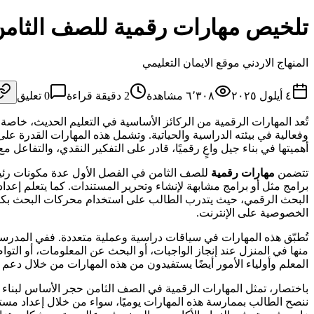
تلخيص مهارات رقمية للصف الثامن 
المنهاج الاردني موقع الايمان التعليمي
٤ أيلول ٢٠٢٥
٦٬٣٠٨
مشاهدة
2
دقيقة قراءة
0
تعليق
تُعد المهارات الرقمية من الركائز الأساسية في التعليم الحديث، خاص
وفعالية في بيئته الدراسية والحياتية. وتشمل هذه المهارات القدرة ع
أهميتها في بناء جيل واعٍ رقميًا، قادر على التفكير النقدي، والتفاعل م
تتضمن
مهارات رقمية
للصف الثامن في الفصل الأول عدة مكونات رئيس
برامج مثل أو برامج مشابهة لإنشاء وتحرير المستندات. كما يتعلم إعدا
البحث الرقمي، حيث يتدرب الطالب على استخدام محركات البحث بكفاءة
الخصوصية على الإنترنت.
تُطبّق هذه المهارات في سياقات دراسية وعملية متعددة. ففي المدرسة،
منها في المنزل عند إنجاز الواجبات، أو البحث عن المعلومات، أو التواصل
المعلم وأولياء الأمور أيضًا يستفيدون من هذه المهارات من خلال دعم
باختصار، تمثل المهارات الرقمية في الصف الثامن حجر الأساس لبناء كف
ننصح الطالب بممارسة هذه المهارات يوميًا، سواء من خلال إعداد مست