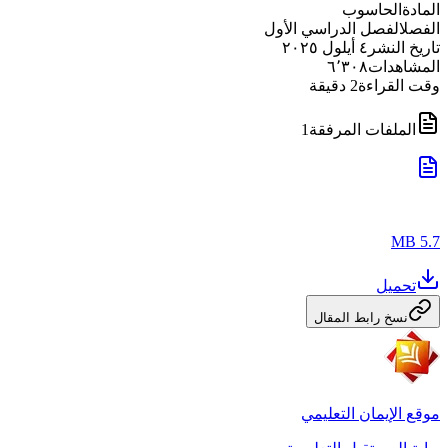
المادة
الحاسوب
الفصل
الفصل الدراسي الأول
تاريخ النشر
٤ أيلول ٢٠٢٥
المشاهدات
٦٬٣٠٨
وقت القراءة
2
دقيقة
الملفات المرفقة
1
5.7 MB
تحميل
نسخ رابط المقال
موقع الإيمان التعليمي