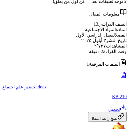
لا توجد تعليقات بعد — كن أول من يعلّق!
معلومات المقال
الصف الدراسي
13
المادة
المواد الاجتماعية
الفصل
الفصل الدراسي الأول
تاريخ النشر
٣ أيلول ٢٠٢٥
المشاهدات
٢٬٧٣٧
وقت القراءة
2
دقيقة
الملفات المرفقة
1
تحضير علم اجتماع.docx
219 KB
تحميل
نسخ رابط المقال