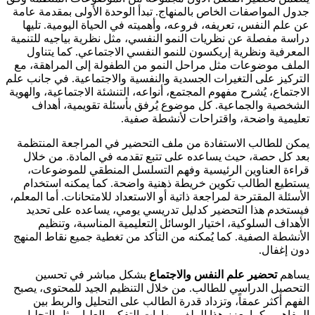
جدول المواصفات الخاص بالمنهاج. تبدأ الوحدة الأولى بمقدمة عامة
عن علم النفس، تعريفه، فروعه، وأهميته في الحياة اليومية. تليها
دراسة مفصلة عن نظريات النمو النفسي، مثل نظرية بياجيه للتنمية
المعرفية ونظرية إريكسون للنمو النفسي الاجتماعي. كما يتناول
الملف موضوعات مثل مراحل النمو من الطفولة إلى المراهقة، مع
التركيز على التغيرات الجسدية والنفسية والاجتماعية. في جانب علم
الاجتماع، يُشرح مفهوم المجتمع، أنواعه، التنشئة الاجتماعية، والهوية
الشخصية والجماعية. كل موضوع يُرفق بأسئلة تقويمية، أهداف
تعليمية واضحة، واقتراحات لأنشطة صفية.
يمكن للطالب الاستفادة من ملف التحضير في المراجعة المنتظمة
بعد كل حصة، حيث يساعده على تتبع تقدمه في المادة. من خلال
قراءة العناوين الرئيسية وفهم التسلسل المنطقي للموضوعات،
يستطيع الطالب تكوين خريطة ذهنية واضحة. كما يمكنه استخدام
الأسئلة المقترحة لمراجعة ذاتية أو الاستعداد للامتحانات. أما المعلم،
فيستخدم هذا التحضير كدليل تدريسي يومي، يساعده على تحديد
الأهداف السلوكية، اختيار الوسائل التعليمية المناسبة، وتنظيم
الأنشطة الصفية. كما يُمكنه من التأكد من تغطية جميع نقاط المنهج
دون إغفال.
يساهم
تحضير علم النفس والاجتماع
بشكل مباشر في تحسين
التحصيل الدراسي للطالب. من خلال التنظيم الجيد للمحتوى، يصبح
الفهم أكثر عمقاً، وتزداد قدرة الطالب على التحليل والربط بين
المفاهيم. كما يعزز هذا الملف مهارات التفكير العليا، مثل التحليل