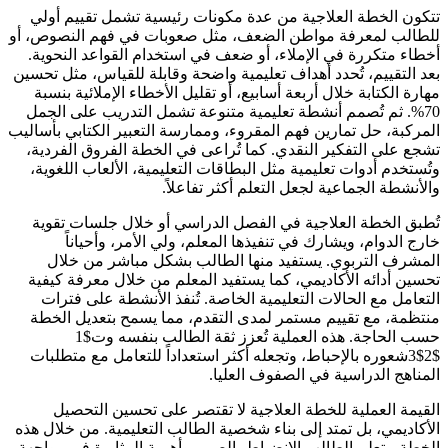
تتكون الخطة العلاجية من عدة مكونات رئيسية تشمل تقييم أولي
للطالب لمعرفة مواطن الضعف، مثل صعوبات في فهم النصوص، أو
أخطاء متكررة في الإملاء، أو ضعف في استخدام القواعد النحوية.
بعد التقييم، تُحدد أهداف تعليمية واضحة وقابلة للقياس، مثل تحسين
مهارة الكتابة خلال أربعة أسابيع، أو تقليل الأخطاء الإملائية بنسبة
70%. ثم تُصمم أنشطة تعليمية متنوعة تشمل التدريب على الجمل
المركبة، حل تمارين فهم المقروء، وممارسة التعبير الكتابي بأساليب
تشجع على التفكير النقدي. كما تُراعى في الخطة الفروق الفردية،
وتُستخدم أدوات تعليمية مثل البطاقات التعليمية، الألعاب اللغوية،
والأنشطة الجماعية لجعل التعلم أكثر تفاعلاً.
تُطبق الخطة العلاجية في الفصل الدراسي أو خلال جلسات تقوية
خارج الدوام، ويشارك في تنفيذها المعلم، ولي الأمر، وأحياناً
المشرف التربوي. يستفيد منها الطالب بشكل مباشر من خلال
تحسين أدائه الأكاديمي، كما يستفيد المعلم من خلال معرفة كيفية
التعامل مع الحالات التعليمية الخاصة. تُنفذ الأنشطة على فترات
منتظمة، مع تقييم مستمر لمدى التقدم، مما يسمح بتعديل الخطة
حسب الحاجة. هذه العملية تُعزز ثقة الطالب بنفسه وت$1
$2$3شعوره بالإحباط، وتجعله أكثر استعداداً للتعامل مع متطلبات
المناهج الدراسية في الصفوف العليا.
القيمة العملية للخطة العلاجية لا تقتصر على تحسين التحصيل
الأكاديمي، بل تمتد إلى بناء شخصية الطالب التعليمية. من خلال هذه
الخطة، يتعلم الطالب الانضباط، الصبر، وأهمية المثابرة في مواجهة