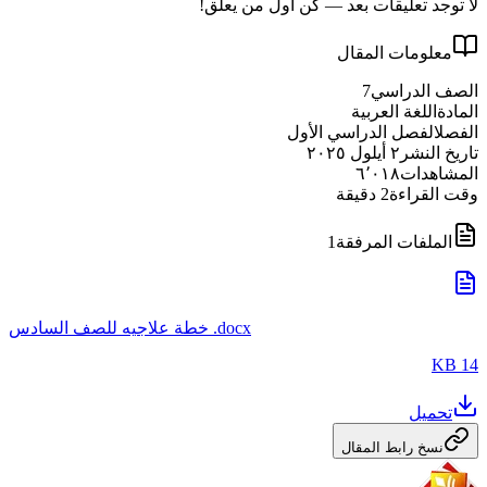
لا توجد تعليقات بعد — كن أول من يعلّق!
معلومات المقال
الصف الدراسي
7
المادة
اللغة العربية
الفصل
الفصل الدراسي الأول
تاريخ النشر
٢ أيلول ٢٠٢٥
المشاهدات
٦٬٠١٨
وقت القراءة
2
دقيقة
الملفات المرفقة
1
خطة علاجيه للصف السادس .docx
14 KB
تحميل
نسخ رابط المقال