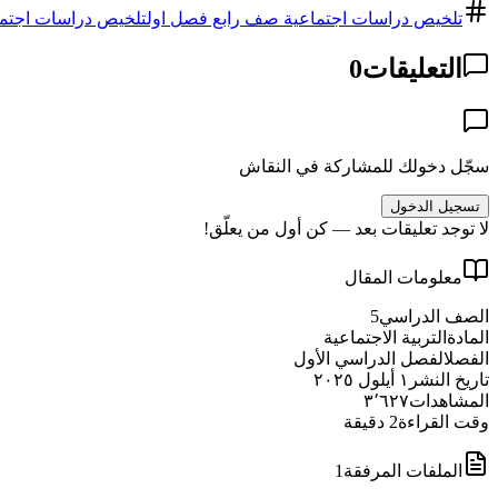
تلخيص دراسات اجتماعية صف رابع فصل اول
تلخيص دراسات اجتم
التعليقات
0
سجّل دخولك للمشاركة في النقاش
تسجيل الدخول
لا توجد تعليقات بعد — كن أول من يعلّق!
معلومات المقال
الصف الدراسي
5
المادة
التربية الاجتماعية
الفصل
الفصل الدراسي الأول
تاريخ النشر
١ أيلول ٢٠٢٥
المشاهدات
٣٬٦٢٧
وقت القراءة
2
دقيقة
الملفات المرفقة
1