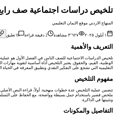
تلخيص دراسات اجتماعية صف رابع
المنهاج الاردني موقع الايمان التعليمي
١ أيلول ٢٠٢٥
٣٬٦٢٧
مشاهدة
2
دقيقة قراءة
0
تعليق
التعريف والأهمية
تلخيص الدراسات الاجتماعية للصف الثامن في الفصل الأول هو عملية اخ
الوطنية، القيم، والحقوق. يعتبر التلخيص أداة أساسية لتقوية مهارات ا
التعليمية التي تشجع على التفكير النقدي وتطبيق المعرفة في الحياة ال
مفهوم التلخيص
تتضمن عملية التلخيص عدة خطوات منهجية. أولاً، قراءة النص الأصلي بترك
ملخص قصير باستخدام جمل بسيطة وواضحة، مع الحفاظ على التسلسل ا
وتثبيتها في الذاكرة.
التفاصيل والمكونات