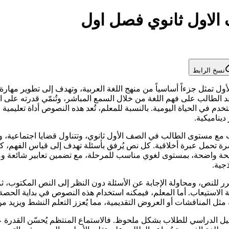
الاول ثانوي فصل اول
نسخ الرابط
ل تمثل جزءاً أساسياً من منهج اللغة العربية، وتهدف إلى تطوير مهارة
عد الطالب على فهم اللغة من خلال السمع المباشر، وتُنمّي قدرته على ال
خدم في الحياة اليومية. بالنسبة للمعلم، تُعد هذه النصوص أداة تعليمي
ديناميكية.
مستوى الطالب في الصف الأول ثانوي، وتتناول قضايا اجتماعية، وترب
ة تحمل عبرة أخلاقية. كل نص يُرفق بأسئلة تهدف إلى قياس الفهم، ك
حة واضحة، بمستوى لغوي مناسب للمرحلة، مع تضمين تعابير شائعة ومحف
جية.
للنص، ومحاولة الإجابة عن الأسئلة دون النظر إلى النص المكتوب، ثم ا
 الاستيعاب. أما المعلم، فيمكنه استخدام هذه النصوص في بداية الحص
ثل المناقشات أو العروض التقديمية، مما يُعزز التعلم النشط ويزيد من
لدراسي للطلاب بشكل ملحوظ. فالاستماع المنتظم يُحسّن القدرة على ا