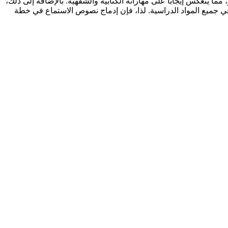
 ينعكس إيجاباً على مهاراته الكتابية والشفهية. بالإضافة إلى ذلك،
ي جميع المواد الدراسية. لذا، فإن إدماج نصوص الاستماع في خطة