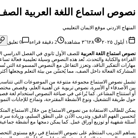
نصوص استماع اللغة العربية الصف 
المنهاج الاردني موقع الايمان التعليمي
١ أيلول ٢٠٢٥
٣٬٦٢٨
مشاهدة
2
دقيقة قراءة
0
تعليق
نصوص استماع
اللغة العربية
للصف الأول ثانوي في الفصل الدراسي الأو
القراءة والكتابة والتحدث. تُعد هذه النصوص وسيلة تعليمية فعالة تسا
مهارات التفكير الناقد، وتعزز التفاعل مع النصوص المسموعة التي تُست
المشاركة الفعالة داخل الصف، مما يُحسّن من بيئة التعلم ويجعلها أكثر 
تشمل نصوص الاستماع مجموعة متنوعة من الموضوعات التي تتناسب مع 
بين الأصدقاء أو الأسرة، نصوص تربوية عن أهمية العلم، وقصص مختصر
أو استنتاج المشاعر. كما يُراعى في صياغة النصوص استخدام لغة فصي
حول طريقة التشغيل، ونوع الأنشطة المقترحة، ونماذج للإجابات النموذ
يمكن للطالب الاستفادة من نصوص الاستماع من خلال الاستماع المتكرر 
لتحسين الفهم الدقيق، وتدريب الأذن على النطق السليم، وزيادة سرعة
أسئلة شفهية أو توزيع أوراق عمل. كما يمكن دمجها مع أنشطة جماعية م
يساهم التدريب المنتظم على نصوص الاستماع في رفع مستوى التحصيل ا