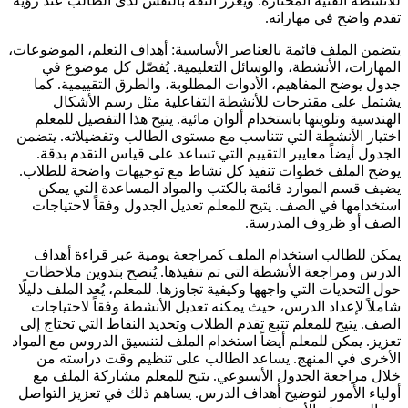
للأنشطة الفنية المختارة. ويعزز الثقة بالنفس لدى الطالب عند رؤية
تقدم واضح في مهاراته.
يتضمن الملف قائمة بالعناصر الأساسية: أهداف التعلم، الموضوعات،
المهارات، الأنشطة، والوسائل التعليمية. يُفصّل كل موضوع في
جدول يوضح المفاهيم، الأدوات المطلوبة، والطرق التقييمية. كما
يشتمل على مقترحات للأنشطة التفاعلية مثل رسم الأشكال
الهندسية وتلوينها باستخدام ألوان مائية. يتيح هذا التفصيل للمعلم
اختيار الأنشطة التي تتناسب مع مستوى الطالب وتفضيلاته. يتضمن
الجدول أيضاً معايير التقييم التي تساعد على قياس التقدم بدقة.
يوضح الملف خطوات تنفيذ كل نشاط مع توجيهات واضحة للطلاب.
يضيف قسم الموارد قائمة بالكتب والمواد المساعدة التي يمكن
استخدامها في الصف. يتيح للمعلم تعديل الجدول وفقاً لاحتياجات
الصف أو ظروف المدرسة.
يمكن للطالب استخدام الملف كمراجعة يومية عبر قراءة أهداف
الدرس ومراجعة الأنشطة التي تم تنفيذها. يُنصح بتدوين ملاحظات
حول التحديات التي واجهها وكيفية تجاوزها. للمعلم، يُعد الملف دليلًا
شاملاً لإعداد الدرس، حيث يمكنه تعديل الأنشطة وفقاً لاحتياجات
الصف. يتيح للمعلم تتبع تقدم الطلاب وتحديد النقاط التي تحتاج إلى
تعزيز. يمكن للمعلم أيضاً استخدام الملف لتنسيق الدروس مع المواد
الأخرى في المنهج. يساعد الطالب على تنظيم وقت دراسته من
خلال مراجعة الجدول الأسبوعي. يتيح للمعلم مشاركة الملف مع
أولياء الأمور لتوضيح أهداف الدرس. يساهم ذلك في تعزيز التواصل