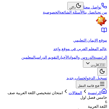
تواصل معنا
داكن
من نحن
اتصل بنا
الأسئلة الشائعة
الخصوصية
موقع الإيمان التعليمي
عالم المعلم العربي في موقع واحد
الرئيسية
الدروس والمواد
الأخبار
التقويم الدراسي
المعلمين
🇯🇴
الأردن
تسجيل الدخول
حساب جديد
فتح قائمة التنقل
الرئيسية
المقالات
امتحان تشخيصي اللغة العربية صف
خامس فصل اول
6
اللغة العربية