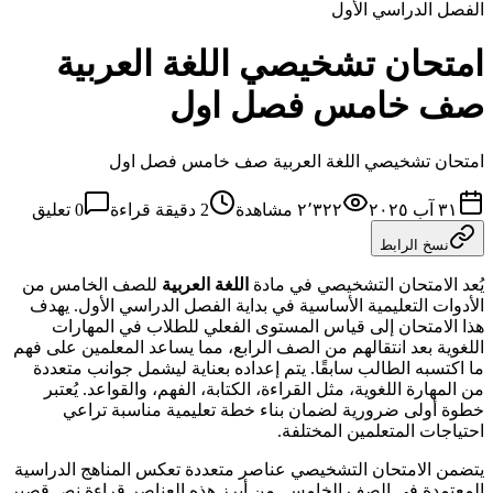
الفصل الدراسي الأول
امتحان تشخيصي اللغة العربية
صف خامس فصل اول
امتحان تشخيصي اللغة العربية صف خامس فصل اول
٣١ آب ٢٠٢٥
٢٬٣٢٢
مشاهدة
2
دقيقة قراءة
0
تعليق
نسخ الرابط
يُعد الامتحان التشخيصي في مادة
اللغة العربية
للصف الخامس من
الأدوات التعليمية الأساسية في بداية الفصل الدراسي الأول. يهدف
هذا الامتحان إلى قياس المستوى الفعلي للطلاب في المهارات
اللغوية بعد انتقالهم من الصف الرابع، مما يساعد المعلمين على فهم
ما اكتسبه الطالب سابقًا. يتم إعداده بعناية ليشمل جوانب متعددة
من المهارة اللغوية، مثل القراءة، الكتابة، الفهم، والقواعد. يُعتبر
خطوة أولى ضرورية لضمان بناء خطة تعليمية مناسبة تراعي
احتياجات المتعلمين المختلفة.
يتضمن الامتحان التشخيصي عناصر متعددة تعكس المناهج الدراسية
المعتمدة في الصف الخامس. من أبرز هذه العناصر قراءة نص قصير