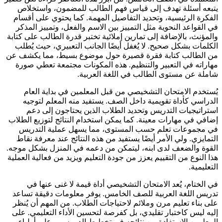
يتبعه أسئلة تهدف إلى قياس فهم الطالب للمضمون، واستخلاص
الفكرة الرئيسية، وتحديد التفاصيل المهمة. كما يحتوي على أقسام
في القواعد النحوية مثل التمييز بين الاسم والفعل، وتمييز المذكر
والمؤنث، بالإضافة إلى تمارين إملائية تختبر قدرة الطالب على كتابة
الكلمات بشكل صحيح. لا يُغفل أيضًا الجانب التعبيري، حيث يُطلب
من الطالب كتابة فقرة قصيرة حول موضوع بسيط، مما يكشف عن
مهاراته في التعبير والتنظيم. هذه المكونات مجتمعة تعطي صورة
شاملة عن مستوى الطالب في اللغة العربية.
يُستخدم الامتحان التشخيصي من قبل المعلمين في بداية العام
الدراسي كأداة تقويمية داخل الصف. يستفيد منه المعلم لتوجيه
استراتيجيات التدريس وتحديد الطلاب الذين يحتاجون إلى دعم
إضافي في مهارات معينة. كما يمكن استخدام النتائج لتوزيع الطلاب
في مجموعات تعلم حسب المستوى، مما يسهل عملية التدريس
التمايزي. ولي الأمر أيضًا يستفيد من هذه النتائج عند معرفة نقاط
القوة والضعف لدى ابنه، ليتمكن من دعمه في المنزل بشكل موجه.
هذا النوع من التقييم يعزز من جودة التعليم ويزيد من فعالية العملية
التعليمية.
في الختام، يُعد الامتحان التشخيصي أداة قيمة لا غنى عنها في
تدريس اللغة العربية للصف الخامس. يوفر معلومات دقيقة تساعد
على بناء تعليم مرن وملائم لاحتياجات الطلاب. من المهم أن يُنظر
إليه ليس كاختبار تقليدي، بل كفرصة لتحسين الأداء التعليمي. على
المعلمين الاستفادة من نتائجه في تخطيط الدروس، وعلى أولياء