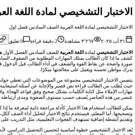
الاختبار التشخيصي لمادة اللغة ا
الاختبار التشخيصي لمادة اللغة العريبة الصف السادس فصل اول
٣١ آب ٢٠٢٥
٣٬٢٦٧
مشاهدة
2
دقيقة قراءة
0
تعليق
الاختبار التشخيصي
لمادة
اللغة العربية
للصف السادس الفصل الأول هو أد
كشف ما إذا كان الطالب يمتلك المهارات المطلوبة من الصفوف السابقة، مث
صورة واضحة عن نقاط القوة والضعف في أداء الطالب قبل الدخول في ا
يدرك مواطن تحسنه ويعمل على معالجتها مبكرًا.
يتضمن الاختبار التشخيصي مجموعة من الموضوعات التي تغطي جوانب 
حيث يُطلب من الطالب قراءة نص قصير والإجابة عن أسئلة استيعابية واس
مهارات الإملاء مثل كتابة الكلمات بشكل صحيح وفق قواعد الهجاء. ول
عنصر من هذه العناصر يُصنف حسب مستوى الصعوبة ومدى ارتباطه با
يمكن للطالب استخدام هذا الاختبار كأداة مراجعة ذاتية لمعرفة ما إذا كا
وتصحيحها. أما المعلم، فيستخدم نتائج الاختبار لتحليل أداء الصف ككل
وتقديم أنشطة إضافية تستهدف الفجوات التعليمية، مثل التدريب على ا
يُعد الاختبار التشخيصي خطوة أساسية لتحسين التحصيل الدراسي، لأنه 