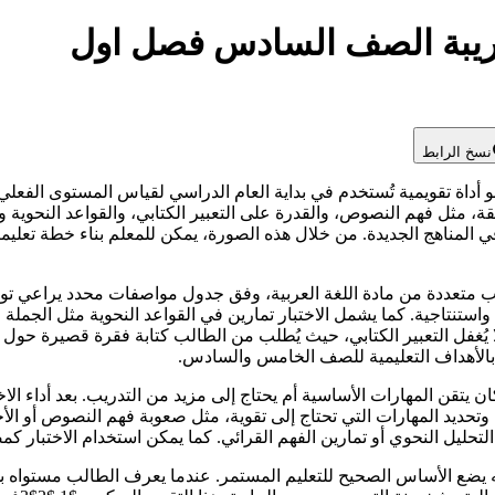
لعريبة الصف السادس فصل اول
نسخ الرابط
اة تقويمية تُستخدم في بداية العام الدراسي لقياس المستوى الفعلي لل
ل فهم النصوص، والقدرة على التعبير الكتابي، والقواعد النحوية والإملا
لمناهج الجديدة. من خلال هذه الصورة، يمكن للمعلم بناء خطة تعليمي
متعددة من مادة اللغة العربية، وفق جدول مواصفات محدد يراعي توز
تنتاجية. كما يشمل الاختبار تمارين في القواعد النحوية مثل الجملة الا
ا يُغفل التعبير الكتابي، حيث يُطلب من الطالب كتابة فقرة قصيرة ح
لأهداف التعليمية للصف الخامس والسادس.
ن يتقن المهارات الأساسية أم يحتاج إلى مزيد من التدريب. بعد أداء الاخ
، وتحديد المهارات التي تحتاج إلى تقوية، مثل صعوبة فهم النصوص أو الأ
لتحليل النحوي أو تمارين الفهم القرائي. كما يمكن استخدام الاختبا
يضع الأساس الصحيح للتعليم المستمر. عندما يعرف الطالب مستواه بدقة،