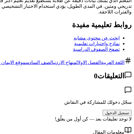
تدريجي ومتين. في المدى الطويل، يؤدي استخدام الاختبار التشخيصي إ
والفترات اللاحقة.
روابط تعليمية مفيدة
ابحث عن محتوى مشابه
نماذج واختبارات تعليمية
تصفح الصفوف الدراسية
اللغة العربية
الفصل الاول
المنهاج الاردني
الصف السادس
موقع الايمان ا
التعليقات
0
سجّل دخولك للمشاركة في النقاش
تسجيل الدخول
لا توجد تعليقات بعد — كن أول من يعلّق!
معلومات المقال