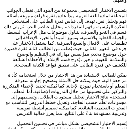
والفهم.
يتضمن الاختبار التشخيصي مجموعة من البنود التي تغطي الجوانب
المختلفة لمادة اللغة العربية. يبدأ عادة بفقرة قراءة متبوعة بأسئلة
فهم وتحليل نص، تهدف إلى قياس قدرة الطالب على استخلاص
الفكرة الرئيسية، وفهم المفردات، وتحليل عناصر النص. ثم يلي ذلك
قسم في النحو والصرف، يتناول موضوعات مثل الإعراب البسيط،
والجملة الفعلية والاسمية، وتمييز المبتدأ والخبر، بالإضافة إلى
تطبيقات على الأفعال والصيغ الصرفية. كما يشتمل الاختبار على
جزء في التعبير الكتابي، حيث يُطلب من الطالب كتابة فقرة قصيرة
حول موضوع محدد، مما يقيس مهاراته في التنظيم والوضوح
والسلامة اللغوية. وأخيراً، يُدرج قسم الإملاء أو الأخطاء الشائعة
للكشف عن قدرة الطالب على تطبيق قواعد الكتابة الصحيحة.
يمكن للطالب الاستفادة من هذا الاختبار من خلال استخدامه كأداة
مراجعة ذاتية، حيث يمكنه حل الأسئلة وتصحيح إجاباته بمعرفة
المعلم أو باستخدام نموذج الإجابة. كما يُمكنه تحديد الأخطاء المتكررة
والتركيز على تحسينها من خلال التدريبات الإضافية. أما المعلم،
فيستخدم نتائج الاختبار لتحليل مستويات الطلاب، وتقسيمهم إلى
مجموعات تعلم حسب الحاجة، وتعديل خطط الدروس لتتناسب مع
الفجوات التعليمية الشائعة. كما يمكنه تصميم أنشطة تقويمية
وتدريبية مستهدفة بناءً على النتائج، مما يعزز فعالية التدريس.
يُسهم الاختبار التشخيصي بشكل مباشر في تحسين التحصيل
الدراسي للطلاب. من خلال تحديد نقاط الضعف مبكرًا، يمكن اتخاذ