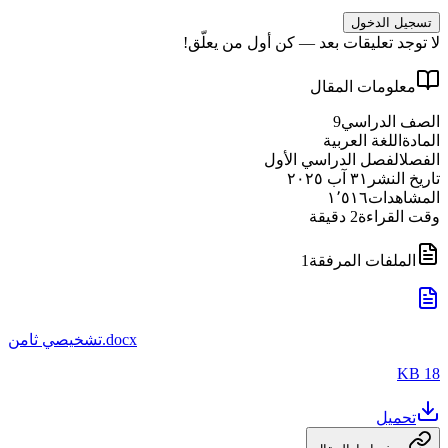
تسجيل الدخول
لا توجد تعليقات بعد — كن أول من يعلّق!
معلومات المقال
الصف الدراسي
9
المادة
اللغة العربية
الفصل
الفصل الدراسي الأول
تاريخ النشر
٣١ آب ٢٠٢٥
المشاهدات
١٬٥١٦
وقت القراءة
2
دقيقة
الملفات المرفقة
1
تشخيصي ثامن.docx
18 KB
تحميل