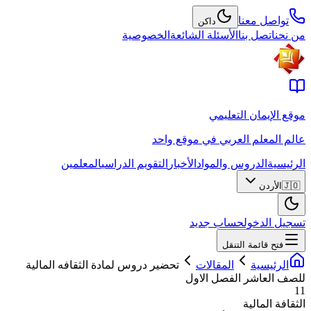
تواصل معنا
داكن
من نحن
اتصل بنا
الأسئلة الشائعة
الخصوصية
موقع الإيمان التعليمي
عالم المعلم العربي في موقع واحد
الرئيسية
الدروس والمواد
الأخبار
التقويم الدراسي
المعلمين
🇯🇴
الأردن
تسجيل الدخول
حساب جديد
فتح قائمة التنقل
الرئيسية
المقالات
تحضير دروس لمادة الثقافه المالية
للصف العاشر الفصل الاول
11
الثقافة المالية