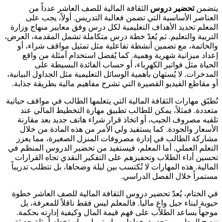
يتضمن
تحضير دروس
الثقافة المالية للصف العاشر عدداً من
العناصر الأساسية التي تضمن فعالية التدريس. أولاً، يجب على
المعلم تحديد الأهداف التعليمية لكل درس وفق معايير منهاج وزارة
التربية والتعليم. ثم يُعدّ خطة درس متكاملة تشمل المقدمة، العرض،
والخاتمة، مع تضمين أنشطة تفاعلية مثل تمثيل مواقف شراء، أو
إعداد ميزانية شهرية وهمية. كما يُفضل استخدام أمثلة من واقع
الحياة مثل فواتير الكهرباء، أو حساب الفائدة البسيطة على
المدخرات. لا يُستهان بأهمية الوسائل التعليمية مثل الجداول البيانية،
أو مقاطع الفيديو القصيرة التي تشرح مفاهيم مالية بطريقة جذابة.
تُطبّق مهارات الثقافة المالية التي يتعلمها الطالب في مواقف حياتية
متعددة. فمثلاً، يمكن للطالب تطبيق مهارة التخطيط المالي عند
تلقيه مصروف الجيب، أو اتخاذ قرار شراء هاتف جديد بعد مقارنة
الأسعار والجودة. كما يستفيد ولي الأمر من هذه المادة من خلال
مشاركة الطالب في إدارة مصروفات المنزل الصغيرة، مما يعزز
التعلم العملي. أما المعلم، فيستفيد من تحضير الدروس المنظم في
تحسين أداء الطلاب وتحفيزهم على التفكير النقدي تجاه القرارات
المالية. هذه المهارات لا تُكتسب بين ليلة وضحاها، بل تتطلب تدريباً
مستمراً خلال الفصل الدراسي.
في الختام، يُعدّ تحضير دروس الثقافة المالية للصف العاشر خطوة
حيوية لبناء جيل واعٍ مالياً. فالمعلم ليس فقط ناقلاً للمعرفة، بل
موجهاً يساعد الطلاب على فهم قيمة المال وكيفية إدارته بحكمة.
ننصح المعلمين بتحديث خططهم باستمرار، واستخدام أمثلة حديثة