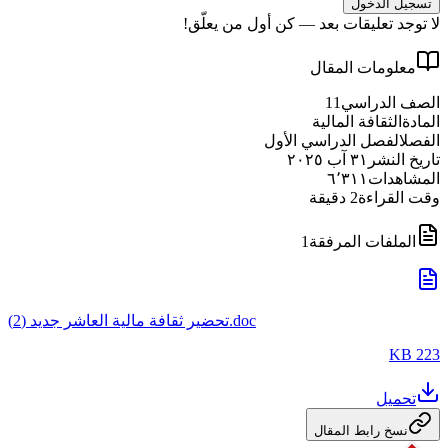
تسجيل الدخول
لا توجد تعليقات بعد — كن أول من يعلّق!
معلومات المقال
الصف الدراسي
11
المادة
الثقافة المالية
الفصل
الفصل الدراسي الأول
تاريخ النشر
٣١ آب ٢٠٢٥
المشاهدات
٦٬٣١١
وقت القراءة
2
دقيقة
الملفات المرفقة
1
تحضير ثقافة مالية العاشر جديد (2).doc
223 KB
تحميل
نسخ رابط المقال