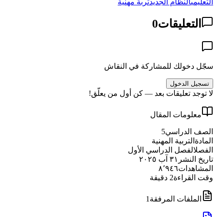
التعليمي
النظام الجديد
تربة مهنية
التعليقات
0
سجّل دخولك للمشاركة في النقاش
تسجيل الدخول
لا توجد تعليقات بعد — كن أول من يعلّق!
معلومات المقال
الصف الدراسي
5
المادة
التربية المهنية
الفصل
الفصل الدراسي الأول
تاريخ النشر
٣١ آب ٢٠٢٥
المشاهدات
٨٬٩٤٦
وقت القراءة
2
دقيقة
الملفات المرفقة
1