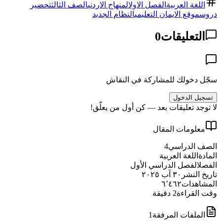
اللغة العربية
الفصل الاول
المنهاج الاردني
الصف الثالث
تحضير
دروس
موقع الايمان التعليمي
النظام الجديد
التعليقات
0
سجّل دخولك للمشاركة في النقاش
تسجيل الدخول
لا توجد تعليقات بعد — كن أول من يعلّق!
معلومات المقال
الصف الدراسي
4
المادة
اللغة العربية
الفصل
الفصل الدراسي الأول
تاريخ النشر
٣٠ آب ٢٠٢٥
المشاهدات
٦٬٤٦٢
وقت القراءة
2
دقيقة
الملفات المرفقة
1