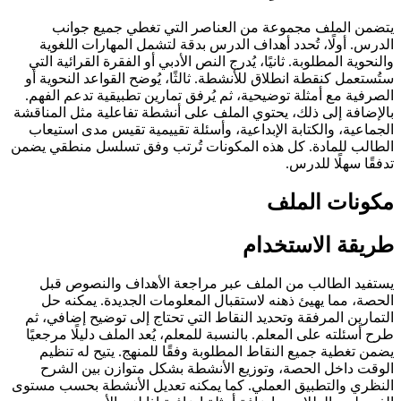
يتضمن الملف مجموعة من العناصر التي تغطي جميع جوانب
الدرس. أولًا، تُحدد أهداف الدرس بدقة لتشمل المهارات اللغوية
والنحوية المطلوبة. ثانيًا، يُدرج النص الأدبي أو الفقرة القرائية التي
ستُستعمل كنقطة انطلاق للأنشطة. ثالثًا، يُوضح القواعد النحوية أو
الصرفية مع أمثلة توضيحية، ثم يُرفق تمارين تطبيقية تدعم الفهم.
بالإضافة إلى ذلك، يحتوي الملف على أنشطة تفاعلية مثل المناقشة
الجماعية، والكتابة الإبداعية، وأسئلة تقييمية تقيس مدى استيعاب
الطالب للمادة. كل هذه المكونات تُرتب وفق تسلسل منطقي يضمن
تدفقًا سهلًا للدرس.
مكونات الملف
طريقة الاستخدام
يستفيد الطالب من الملف عبر مراجعة الأهداف والنصوص قبل
الحصة، مما يهيئ ذهنه لاستقبال المعلومات الجديدة. يمكنه حل
التمارين المرفقة وتحديد النقاط التي تحتاج إلى توضيح إضافي، ثم
طرح أسئلته على المعلم. بالنسبة للمعلم، يُعد الملف دليلًا مرجعيًا
يضمن تغطية جميع النقاط المطلوبة وفقًا للمنهج. يتيح له تنظيم
الوقت داخل الحصة، وتوزيع الأنشطة بشكل متوازن بين الشرح
النظري والتطبيق العملي. كما يمكنه تعديل الأنشطة بحسب مستوى