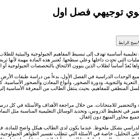
نوي توجيهي فصل اول
نسخ الرابط
 تعليمية أساسية تهدف إلى تبسيط المفاهيم الجيولوجية والبيئية للطلا
مليات التي تحدث داخلها وعلي سطحها. تُعتبر هذه المادة مهمة لأنها ت
اها يُعدّ أساساً لطلاب الذين ينوون الالتحاق بالتخصصات الجيولوجية أو ال
جميع الوحدات الدراسية في الفصل الأول، بدءاً من دراسة طبقات الأرض الد
 التعرية والتجوية، ودورة الصخور، وأنواع المعادن والصخور الأساسية. ك
المنطقي للمفاهيم، بحيث ينتقل الطالب من المعرفة الأساسية إلى التف
التحضير للامتحانات. من خلال مراجعة الأهداف والأسئلة في كل درس، 
ضير في تخطيط الدروس، وتحديد الوسائل التعليمية المناسبة مثل النماذ
يع محاور المنهج دون إغفال.
راسي بشكل ملحوظ. عندما يكون لدى الطالب هيكل واضح للمادة، فإنه ي
ة على التحليل، خاصة في الأسئلة التي تتطلب تفسير الظواهر الجيولوجية