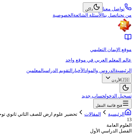
تواصل معنا
داكن
من نحن
اتصل بنا
الأسئلة الشائعة
الخصوصية
موقع الإيمان التعليمي
عالم المعلم العربي في موقع واحد
الرئيسية
الدروس والمواد
الأخبار
التقويم الدراسي
المعلمين
🇯🇴
الأردن
تسجيل الدخول
حساب جديد
فتح قائمة التنقل
الرئيسية
المقالات
تحضير علوم ارض للصف الثاني ثانوي تو
13
العلوم العامة
الفصل الدراسي الأول