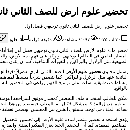
تحضير علوم ارض للصف الثاني ثا
تحضير علوم ارض للصف الثاني ثانوي توجيهي فصل اول
٣٠ آب ٢٠٢٥
٤٬٠٩٤
مشاهدة
2
دقيقة قراءة
0
تعليق
تحضر مادة علوم الأرض للصف الثاني ثانوي توجيهي فصل أول يُعدّ أداة
المسار العلمي في النظام التوجيهي، وتركز على فهم بنية الأرض، والع
الطبيعية مثل الزلازل والبراكين والتغيرات المناخية. كما أن إتقان محتو
يشمل محتوى
تحضير علوم الأرض
للصف الثاني ثانوي تفصيلاً دقيقاً ل
الناتجة عنها مثل الزلازل والبراكين. كما يتضمن شرحاً مبسطاً لمفاهيم
ونشاطات تطبيقية تساعد على ترسيخ الفهم. يراعى في التحضير التسلسل 
بالواقع.
يمكن للطالب استخدام ملف التحضير كمصدر موثوق للمراجعة اليومية و
وتنظيم جدول المذاكرة بشكل فعّال. أما المعلم، فيستفيد من هذا التح
يساعد الملف في توحيد مستوى الشرح بين المعلمين، ويضمن تغطية جم
يؤدي استخدام تحضير منظم لمادة علوم الأرض إلى تحسين التحصيل الد
المفاهيم المعقدة. كما أن التحضير الجيد يعزز التفكير النقدي والقدر