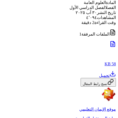
المادة
العلوم العامة
الفصل
الفصل الدراسي الأول
تاريخ النشر
٣٠ آب ٢٠٢٥
المشاهدات
٤٬٠٩٤
وقت القراءة
2
دقيقة
الملفات المرفقة
1
58 KB
تحميل
نسخ رابط المقال
موقع الإيمان التعليمي