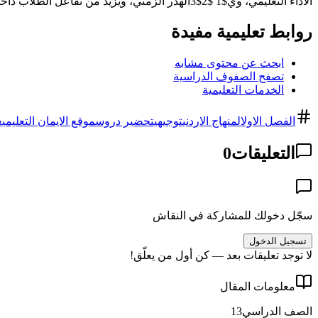
الأداء التعليمي، وي$1 $2$3الهدر الزمني، ويزيد من تفاعل الطلاب داخل الصف. في المجمل، يُعدّ هذا التحضير أداة لا غنى عنها لضمان تعلم فعّال ومتماسك في مرحلة التوجيهي العلمي.
روابط تعليمية مفيدة
ابحث عن محتوى مشابه
تصفح الصفوف الدراسية
الخدمات التعليمية
الفصل الاول
المنهاج الاردني
توجيهي
تحضير دروس
موقع الايمان التعليمي
ع
التعليقات
0
سجّل دخولك للمشاركة في النقاش
تسجيل الدخول
لا توجد تعليقات بعد — كن أول من يعلّق!
معلومات المقال
الصف الدراسي
13