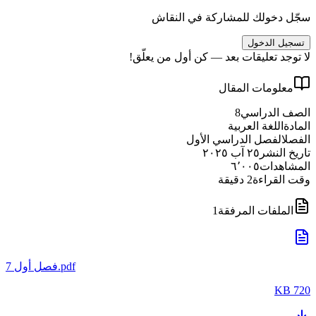
سجّل دخولك للمشاركة في النقاش
تسجيل الدخول
لا توجد تعليقات بعد — كن أول من يعلّق!
معلومات المقال
الصف الدراسي
8
المادة
اللغة العربية
الفصل
الفصل الدراسي الأول
تاريخ النشر
٢٥ آب ٢٠٢٥
المشاهدات
٦٬٠٠٥
وقت القراءة
2
دقيقة
الملفات المرفقة
1
7 فصل أول.pdf
720 KB