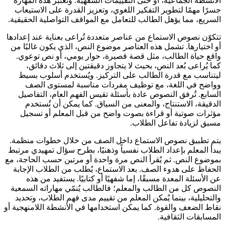
الأنشطة الجماعية، أو حتى التقييمات الشفهية. وتعتبر هذه المهارة
جسرًا مهمًا لتطوير التفكير اللغوي، وتعزيز القدرة على الاستيعاب
السريع، مما يؤهل الطالب للتعامل مع المواقف التواصلية الحقيقية.
تتكوّن نصوص الاستماع من عناصر متعددة تُراعى بعناية عند إعدادها
أو اختيارها. تشمل هذه العناصر موضوع النص، الذي يكون غالبًا من
واقع حياة الطالب، مثل قصة قصيرة، حوار يومي، أو نص توعوي.
كما يُراعى بُعد النص، بحيث لا يتجاوز دقيقتين إلى ثلاث دقائق،
ليتناسب مع قدرة الطالب على التركيز. ويُستخدم أسلوب بسيط
وواضح في اللغة، مع توظيف مفردات مناسبة لمستوى الصف
السابع. تُرفق النصوص عادة بأسئلة تقيس الفهم العام، التفاصيل
الدقيقة، الاستنتاج، والمعنى من السياق. كما يمكن أن تُستخدم
مؤثرات صوتية أو قراءة بصوت واضح من قبل المعلم أو تسجيل
مسبق لزيادة تفاعل الطلاب.
يتم تطبيق نصوص الاستماع داخل الصف من خلال خطوات منظمة.
يبدأ المعلم بإعداد الطلاب نفسياً وذهنيًا، بطرح سؤال تمهيدي مرتبط
بموضوع النص. ثم يُقرأ النص مرة واحدة أو مرتين حسب الحاجة، مع
الحفاظ على هدوء الصف. بعد الاستماع، يُطلب من الطلاب الإجابة
عن الأسئلة المعدة مسبقًا، إما شفهيًا أو كتابيًا. يستفيد من هذه
النصوص كل من الطالب والمعلم؛ فالطالب يُنمّي مهاراته السمعية
والتحليلية، بينما يُمكن المعلم من تقييم مدى فهم الطلاب، وتحديد
نقاط الضعف والقوة. كما يمكن استخدامها في الأنشطة اللامنهجية أو
المسابقات الثقافية.