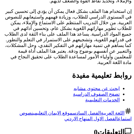
والإملاء، وتحديد نقاط القوة والضعف لديهم.
إن استخدام هذا الملف بشكل فعال يمكن أن يؤدي إلى تحسين كبير
في المستوى الدراسي للطلاب، وزيادة فهمهم واستيعابهم للنصوص
العربية. من خلال التدريب المنتظم على الاستماع والإملاء، يمكن
للطلاب تطوير مهاراتهم اللغوية بشكل عام، وتحسين أدائهم في
جميع المواد الدراسية. يساعد هذا الملف على بناء الثقة لدى الطلاب
في قدراتهم اللغوية، وتشجيعهم على الاستمرار في التعلم والتطور.
كما يساهم في تنمية مهاراتهم في التفكير النقدي، وحل المشكلات،
والتعبير عن أنفسهم بوضوح ودقة. يعتبر هذا الملف أداة قيمة
للمعلمين وأولياء الأمور لمساعدة الطلاب على تحقيق النجاح في
مادة اللغة العربية.
روابط تعليمية مفيدة
ابحث عن محتوى مشابه
تصفح الصفوف الدراسية
الخدمات التعليمية
اللغة العربية
الفصل السادس
موقع الايمان التعليمي
نصوص
استماع
الفصل الاول المنهاج الاردني
التعليقات
0