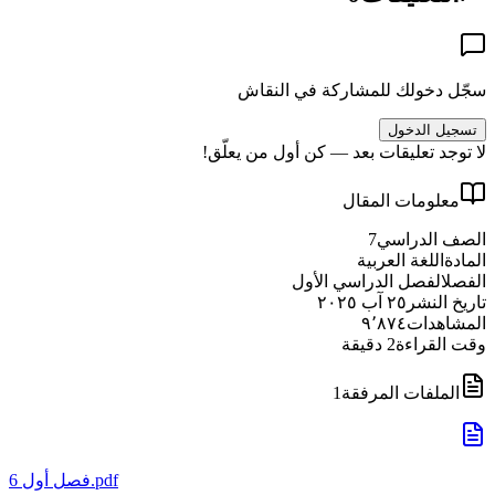
سجّل دخولك للمشاركة في النقاش
تسجيل الدخول
لا توجد تعليقات بعد — كن أول من يعلّق!
معلومات المقال
الصف الدراسي
7
المادة
اللغة العربية
الفصل
الفصل الدراسي الأول
تاريخ النشر
٢٥ آب ٢٠٢٥
المشاهدات
٩٬٨٧٤
وقت القراءة
2
دقيقة
الملفات المرفقة
1
6 فصل أول.pdf