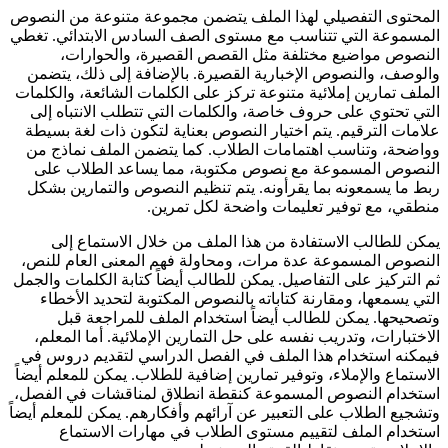
المحتوى التفصيلي لهذا الملف يتضمن مجموعة متنوعة من النصوص
المسموعة التي تتناسب مع مستوى الصف السادس الابتدائي. تغطي
النصوص مواضيع مختلفة مثل القصص القصيرة، والحوارات،
والوصف، والنصوص الإخبارية القصيرة. بالإضافة إلى ذلك، يتضمن
الملف تمارين إملائية متنوعة تركز على الكلمات الشائعة، والكلمات
التي تحتوي على حروف خاصة، والكلمات التي تتطلب الانتباه إلى
علامات الترقيم. يتم اختيار النصوص بعناية لتكون ذات لغة بسيطة
وواضحة، وتناسب اهتمامات الطلاب. كما يتضمن الملف نماذج من
النصوص المسموعة مع نصوص مكتوبة، مما يساعد الطلاب على
ربط ما يسمعونه بما يقرأونه. يتم تنظيم النصوص والتمارين بشكل
منطقي، مع توفير تعليمات واضحة لكل تمرين.
يمكن للطالب الاستفادة من هذا الملف من خلال الاستماع إلى
النصوص المسموعة عدة مرات، ومحاولة فهم المعنى العام للنص،
ثم التركيز على التفاصيل. يمكن للطالب أيضاً كتابة الكلمات والجمل
التي يسمعها، ومقارنة كتاباته بالنصوص المكتوبة لتحديد الأخطاء
وتصحيحها. يمكن للطالب أيضاً استخدام الملف للمراجعة قبل
الاختبارات، وتدريب نفسه على حل التمارين الإملائية. أما المعلم،
فيمكنه استخدام هذا الملف في الفصل الدراسي لتقديم دروس في
الاستماع والإملاء، وتوفير تمارين إضافية للطلاب. يمكن للمعلم أيضاً
استخدام النصوص المسموعة كنقطة انطلاق لمناقشات في الفصل،
وتشجيع الطلاب على التعبير عن آرائهم وأفكارهم. يمكن للمعلم أيضاً
استخدام الملف لتقييم مستوى الطلاب في مهارات الاستماع