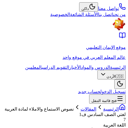
تواصل معنا
داكن
من نحن
اتصل بنا
الأسئلة الشائعة
الخصوصية
موقع الإيمان التعليمي
عالم المعلم العربي في موقع واحد
الرئيسية
الدروس والمواد
الأخبار
التقويم الدراسي
المعلمين
🇯🇴
الأردن
تسجيل الدخول
حساب جديد
فتح قائمة التنقل
الرئيسية
المقالات
نصوص الاستماع والاملاء لمادة العربية
لغتي الصف السادس ف1
7
اللغة العربية