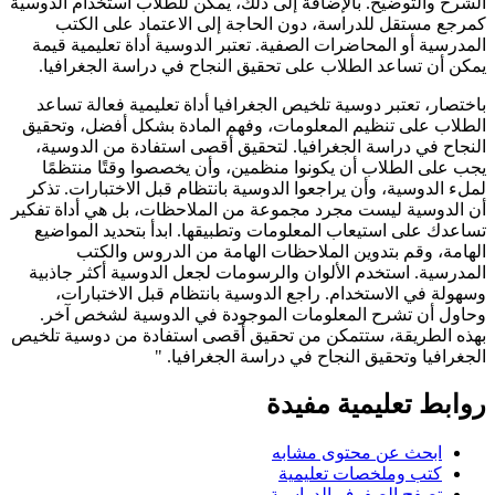
الشرح والتوضيح. بالإضافة إلى ذلك، يمكن للطلاب استخدام الدوسية
كمرجع مستقل للدراسة، دون الحاجة إلى الاعتماد على الكتب
المدرسية أو المحاضرات الصفية. تعتبر الدوسية أداة تعليمية قيمة
يمكن أن تساعد الطلاب على تحقيق النجاح في دراسة الجغرافيا.
باختصار، تعتبر دوسية تلخيص الجغرافيا أداة تعليمية فعالة تساعد
الطلاب على تنظيم المعلومات، وفهم المادة بشكل أفضل، وتحقيق
النجاح في دراسة الجغرافيا. لتحقيق أقصى استفادة من الدوسية،
يجب على الطلاب أن يكونوا منظمين، وأن يخصصوا وقتًا منتظمًا
لملء الدوسية، وأن يراجعوا الدوسية بانتظام قبل الاختبارات. تذكر
أن الدوسية ليست مجرد مجموعة من الملاحظات، بل هي أداة تفكير
تساعدك على استيعاب المعلومات وتطبيقها. ابدأ بتحديد المواضيع
الهامة، وقم بتدوين الملاحظات الهامة من الدروس والكتب
المدرسية. استخدم الألوان والرسومات لجعل الدوسية أكثر جاذبية
وسهولة في الاستخدام. راجع الدوسية بانتظام قبل الاختبارات،
وحاول أن تشرح المعلومات الموجودة في الدوسية لشخص آخر.
بهذه الطريقة، ستتمكن من تحقيق أقصى استفادة من دوسية تلخيص
الجغرافيا وتحقيق النجاح في دراسة الجغرافيا. "
روابط تعليمية مفيدة
ابحث عن محتوى مشابه
كتب وملخصات تعليمية
تصفح الصفوف الدراسية