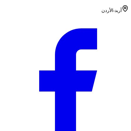
أربد-الأردن