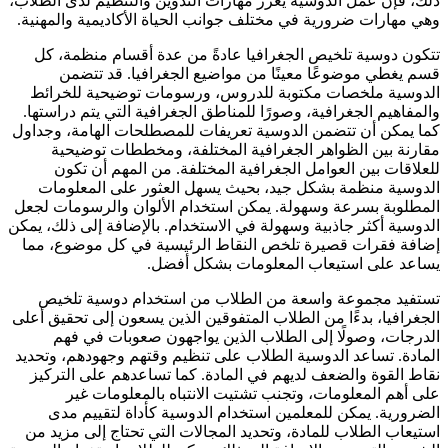
ذلك، فإن عمل الدوسية يعزز مهارات التدوين والتنظيم لدى الطلاب،
وهي مهارات ضرورية في مختلف جوانب الحياة الأكاديمية والمهنية.
تتكون دوسية تلخيص الجغرافيا عادةً من عدة أقسام منظمة، كل
قسم يغطي موضوعًا معينًا من مواضيع الجغرافيا. قد تتضمن
الدوسية ملخصات مكتوبة للدروس، ورسومات توضيحية للخرائط
والمفاهيم الجغرافية، وصورًا للمناطق الجغرافية التي يتم دراستها.
كما يمكن أن تتضمن الدوسية تعريفات للمصطلحات الهامة، وجداول
مقارنة بين الظواهر الجغرافية المختلفة، ومخططات توضيحية
للعلاقات بين العوامل الجغرافية المختلفة. من المهم أن تكون
الدوسية منظمة بشكل جيد، بحيث يسهل العثور على المعلومات
المطلوبة بسرعة وسهولة. يمكن استخدام الألوان والرسومات لجعل
الدوسية أكثر جاذبية وسهولة في الاستخدام. بالإضافة إلى ذلك، يمكن
إضافة فقرات قصيرة تلخص النقاط الرئيسية في كل موضوع، مما
يساعد على استيعاب المعلومات بشكل أفضل.
تستفيد مجموعة واسعة من الطلاب من استخدام دوسية تلخيص
الجغرافيا، بدءًا من الطلاب المتفوقين الذين يسعون إلى تحقيق أعلى
الدرجات، وصولًا إلى الطلاب الذين يواجهون صعوبات في فهم
المادة. تساعد الدوسية الطلاب على تنظيم وقتهم وجهودهم، وتحديد
نقاط القوة والضعف لديهم في المادة. كما تساعدهم على التركيز
على أهم المعلومات، وتجنب تشتيت الانتباه بالمعلومات غير
الضرورية. يمكن للمعلمين استخدام الدوسية كأداة لتقييم مدى
استيعاب الطلاب للمادة، وتحديد المجالات التي تحتاج إلى مزيد من