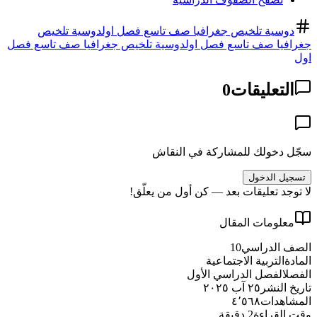
دوسية تلخيص جغرافيا صف تاسع فصل اول
دوسية تلخيص
جغرافيا صف تاسع فصل اول
دوسية تلخيص جغرافيا صف تاسع فصل
اول
التعليقات
0
سجّل دخولك للمشاركة في النقاش
تسجيل الدخول
لا توجد تعليقات بعد — كن أول من يعلّق!
معلومات المقال
الصف الدراسي
10
المادة
التربية الاجتماعية
الفصل
الفصل الدراسي الأول
تاريخ النشر
٢٥ آب ٢٠٢٥
المشاهدات
٤٬٥٦٨
وقت القراءة
2
دقيقة