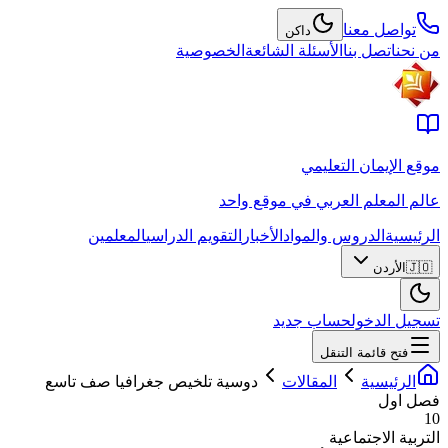
تواصل معنا
داكن
من نحن
اتصل بنا
الأسئلة الشائعة
الخصوصية
موقع الإيمان التعليمي
عالم المعلم العربي في موقع واحد
الرئيسية
الدروس والمواد
الأخبار
التقويم الدراسي
المعلمين
🇯🇴
الأردن
تسجيل الدخول
حساب جديد
فتح قائمة التنقل
الرئيسية
المقالات
دوسية تلخيص جغرافيا صف تاسع
فصل اول
10
التربية الاجتماعية