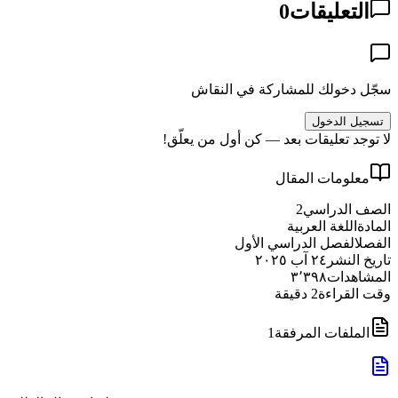
التعليقات
0
سجّل دخولك للمشاركة في النقاش
تسجيل الدخول
لا توجد تعليقات بعد — كن أول من يعلّق!
معلومات المقال
الصف الدراسي
2
المادة
اللغة العربية
الفصل
الفصل الدراسي الأول
تاريخ النشر
٢٤ آب ٢٠٢٥
المشاهدات
٣٬٣٩٨
وقت القراءة
2
دقيقة
الملفات المرفقة
1