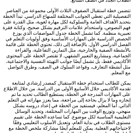
الطلاب الجدد في الصف السابع.
تتضمن خطة استقبال الصفوف الثلاث الأولى مجموعة من العناصر
التفصيلية التي تغطي الجوانب المختلفة للمنهاج الدراسي. تبدأ الخطة
بتحديد الأهداف العامة والسلوكية لكل مهارة لغوية، مثل القدرة على
فهم النصوص، واستخدام علامات الترقيم بشكل صحيح، وكتابة فقرة
تعبيرية منظمة. كما تشمل الخطة جدول المواصفات الذي يوزع
الحصص الدراسية على المهارات الأساسية وفق أولويات التعلم في
الفصل الدراسي الأول. بالإضافة إلى ذلك، تحتوي الخطة على قائمة
بالأنشطة الصفية والخارجية، مثل التمارين التفاعلية، والقراءة
الجماعية، ومشاريع التعبير الشفهي. لا تقتصر الخطة على المحتوى
الأكاديمي فقط، بل تشمل أيضًا جوانب التهيئة النفسية والاجتماعية،
مثل أنشطة التعارف، وقواعد السلوك في الصف، وطرق التواصل
مع المعلم.
يمكن للطالب استخدام خطة الاستقبال كمصدر إرشادي لمتابعة
تقدمه الأكاديمي خلال الأسابيع الأولى من الدراسة. من خلال الاطلاع
على المهارات المدرجة في الخطة، يستطيع الطالب تحديد ما تم
إنجازه وما لا يزال بحاجة إلى مراجعة، مما يعزز مهاراته في التعلم
الذاتي. أما المعلم، فيستفيد من الخطة في إعداد دروسه بشكل
منهجي، وتوزيع الوقت بين المهارات المختلفة، وتحديد الوسائل
التعليمية المناسبة لكل موضوع. كما تساعده الخطة على تقييم
مستوى الطلاب في بداية العام، وتعديل الأسلوب التعليمي وفقًا
لاحتياجاتهم الفعلية. يمكن للمعلم أيضًا مشاركة ملخص الخطة مع