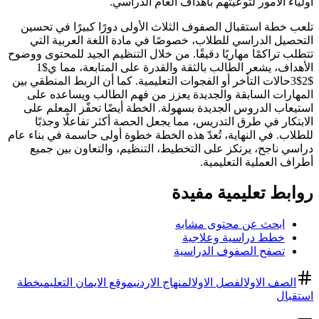
أولياء الأمور لتوعيتهم بأهداف العام الدراسي.
تلعب خطة استقبال الصفوف الثلاث الأولى دورًا كبيرًا في تحسين
التحصيل الدراسي للطلاب، خصوصًا في مادة اللغة العربية التي
تتطلب تراكمًا مهاريًا دقيقًا. من خلال التنظيم الجيد للمحتوى ووضوح
الأهداف، يشعر الطالب بالثقة والقدرة على المتابعة، مما ي$1
$2$3حالات التأخر أو الفجوات التعليمية. كما أن الربط المنطقي بين
المهارات السابقة والجديدة يعزز من فهم الطالب ويساعده على
استيعاب الدروس الجديدة بسهولة. الخطة أيضًا تحفّز المعلم على
الابتكار في طرق التدريس، مما يجعل الحصة أكثر تفاعلًا وجذبًا
للطلاب. في النهاية، تُعدّ هذه الخطة خطوة أولى حاسمة في بناء عام
دراسي ناجح، يرتكز على التخطيط، التنظيم، والتعاون بين جميع
أطراف العملية التعليمية.
روابط تعليمية مفيدة
ابحث عن محتوى مشابه
خطط دراسية وعلاجية
تصفح الصفوف الدراسية
الصف الاول
الفصل الاول
المنهاج الاردني
موقع الايمان التعليمي
خطة
استقبال