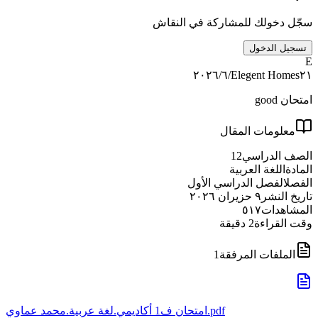
سجّل دخولك للمشاركة في النقاش
تسجيل الدخول
E
٢١‏/٦‏/٢٠٢٦
Elegent Homes
امتحان good
معلومات المقال
الصف الدراسي
12
المادة
اللغة العربية
الفصل
الفصل الدراسي الأول
تاريخ النشر
٩ حزيران ٢٠٢٦
المشاهدات
٥١٧
وقت القراءة
2
دقيقة
الملفات المرفقة
1
امتحان ف1 أكاديمي.لغة عربية.محمد عماوي.pdf