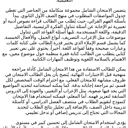
التعليمية.
يتضمن الامتحان الشامل مجموعة متكاملة من العناصر التي تغطي
جدول المواصفات المطلوب في منهج الصف الأول الثانوي. يبدأ
بأسئلة الفهم القرائي، حيث يُطلب من الطالب قراءة نصوص أدبية أو
تعبيرية ثم الإجابة عن أسئلة تتناول الفكرة الرئيسية، التفاصيل
الدقيقة، واللغة المستخدمة. تليها أسئلة القواعد التي تتناول
موضوعات مثل الإعراب، التصريف، أنواع الجمل، والأفعال الخمسة.
كما يشمل قسم الإملاء الذي يختبر قدرة الطالب على كتابة كلمات
وعبارات صحيحة وفقاً لقواعد اللغة. أخيراً، يحتوي على نص تعبير
كتابي يتطلب من الطالب كتابة فقرة منظمة حول موضوع معين، مع
الاهتمام بالسلامة اللغوية وتوظيف المهارات الكتابية.
يمكن للطالب الاستفادة من هذا الامتحان الشامل كأداة مراجعة
منهجية قبل الاختبارات النهائية. يُنصح بأن يحل الطالب الامتحان في
ظروف مشابهة للامتحان الفعلي، مع احترام الوقت المخصص لكل
قسم، ثم مراجعة إجاباته بدقة. كما يمكنه استخدامه لتحديد المواضيع
التي يجد فيها صعوبة، مثل الإعراب أو التعبير، والعودة إلى الدروس
السابقة لتعزيز فهمه. أما المعلم، فيمكنه استخدام هذا الامتحان
كنموذج لتقويم الطلاب في منتصف الفصل الدراسي، أو كأسئلة
تدريبية داخل الصف، بالإضافة إلى تحليل نتائج الطلاب لتحديد
المجالات التي تحتاج إلى تدريس إضافي أو تدخل تعليمي.
يؤدي استخدام الامتحان الشامل إلى تحسين كبير في مستوى
التحصيل الدراسي للطلاب. من خلال التعرض المستمر لأنواع الأسئلة