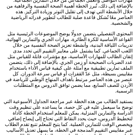
مهارات التواصل والعمل الجماعي من خلال التمارين الجماعية.
بالإضافة إلى ذلك، تُبرز الخطة أهمية الصحة النفسية والرفاهية من
خلال الأنشطة التي تهدف إلى تقليل التوتر وزيادة التركيز. هذه
العناصر معًا تُشكل قاعدة صلبة للطالب لتطوير قدراته الرياضية
والشخصية.
المحتوى التفصيلي يتضمن جدولًا يوضح الموضوعات الرئيسية مثل
القواعد الأساسية للكرة الطائرة، مهارات الجري والتمارين الهوائية،
تدريبات اللياقة البدنية، وأنشطة تعزيز الصحة النفسية من خلال
اللعب الجماعي. كما يشتمل على معايير التقييم التي تحدد مدى
إتقان الطالب للمهارات الأساسية، مع مؤشرات قابلة للقياس مثل
عدد الضربات الصحيحة أو زمن الجري. بالإضافة إلى ذلك، يتضمن
الملف تمارين تطبيقية مع أمثلة على كيفية قياس الأداء باستخدام
مقاييس بسيطة، مثل عدّ القفزات أو قياس سرعة الدوران. كل
عنصر من هذه العناصر مرتبط بأهداف المنهاج الوطني للرياضة في
الأردن للصف السابع، مما يضمن توافق الدروس مع المتطلبات
الرسمية.
يستفيد الطالب من هذه الخطة عبر مراجعة الجداول الأسبوعية التي
توضح ما سيعمل عليه في كل حصة، ما يساعده على تنظيم وقت
الدراسة والتمارين المنزلية. يمكن للمعلم استخدام الخطة كأداة
لتخطيط الدروس، حيث يحدد النقاط التي تحتاج إلى إيضاح إضافي
ويخصص الوقت للتمارين العملية. كما يتيح للمعلم تتبع تقدم الطلاب
عبر مقاييس التقييم المدمجة في الخطة، ما يسهل تعديل الأساليب