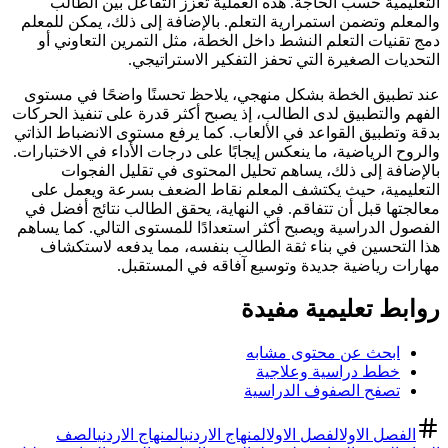
التعليمية حسب الحاجة. هذه العملية تعزز التفاعل بين الطالب
والمعلم وتضمن استمرارية التعلم. بالإضافة إلى ذلك، يمكن للمعلم
دمج تقنيات التعلم النشط داخل الخطة، مثل التمرين التعاوني أو
التحديات الصغيرة التي تحفز التفكير الاستراتيجي.
عند تطبيق الخطة بشكل منهجي، يلاحظ تحسنًا واضحًا في مستوى
الفهم والتطبيق لدى الطالب، إذ يصبح أكثر قدرة على تنفيذ الحركات
بدقة وتطبيق القواعد في الألعاب. كما يرفع مستوى الانضباط الذاتي
والروح الرياضية، ما ينعكس إيجابًا على درجات الأداء في الاختبارات.
بالإضافة إلى ذلك، يساهم تحليل المحتوى في تقليل الفجوات
التعليمية، حيث يكتشف المعلم نقاط الضعف بسرعة ويعمل على
معالجتها قبل أن تتفاقم. في النهاية، يحقق الطالب نتائج أفضل في
الفصول الدراسية ويصبح أكثر استعدادًا للمستوى التالي. كما يساهم
هذا التحسين في بناء ثقة الطالب بنفسه، مما يدفعه لاستكشاف
مهارات رياضية جديدة وتوسيع آفاقه في المستقبل.
روابط تعليمية مفيدة
ابحث عن محتوى مشابه
خطط دراسية وعلاجية
تصفح الصفوف الدراسية
الفصل الاول
الفصل الاول
المنهاج الاردني
المنهاج الاردني
الصف