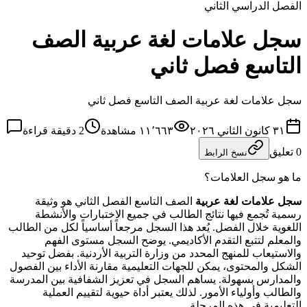
الفصل الدراسي الثاني
سجل علامات لغة عربية الصف
التاسع فصل ثاني
سجل علامات لغة عربية الصف التاسع فصل ثاني
٣١ كانون الثاني ٢٠٢٦
١١٬٦٦٣
مشاهدة
2
دقيقة قراءة
0
تعليق
نسخ الرابط
ما هو سجل العلامات؟
سجل علامات
لغة عربية
الصف التاسع الفصل الثاني هو وثيقة
رسمية تُجمع فيها نتائج الطالب في جميع الاختبارات والأنشطة
اللغوية خلال الفصل. يُعد هذا السجل مرجعاً أساسياً لكل من الطالب
والمعلم لتتبع التقدم الأكاديمي. يوضح السجل مستوى الفهم
والاستيعاب للمنهج المحدد من وزارة التربية الأردنية. بفضل توحيد
الشكل والمحتوى، يمكن للجهات التعليمية مقارنة الأداء بين الفصول
والمدارس بسهولة. يساهم السجل في تعزيز الشفافية بين المدرسة
والطالب وأولياء الأمور. لذلك يعتبر أداة حيوية لتقييم العملية
التعليمية في هذه المرحلة.