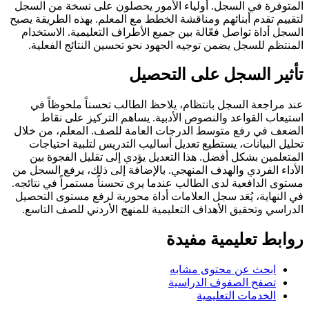
المتوفرة في السجل. أولياء الأمور يحصلون على نسخة من السجل
لتقييم تقدم أبنائهم ومناقشة الخطط مع المعلم. بهذه الطريقة يصبح
السجل أداة تواصل فعّالة بين جميع الأطراف التعليمية. الاستخدام
المنتظم للسجل يضمن توجيه الجهود نحو تحسين النتائج الفعلية.
تأثير السجل على التحصيل
عند مراجعة السجل بانتظام، يلاحظ الطالب تحسناً ملحوظاً في
استيعاب القواعد والنصوص الأدبية. يساهم التركيز على نقاط
الضعف في رفع متوسط الدرجات العامة للصف. المعلم، من خلال
تحليل البيانات، يستطيع تعديل أساليب التدريس لتلبية احتياجات
المتعلمين بشكل أفضل. هذا التعديل يؤدي إلى تقليل الفجوة بين
الأداء الفردي والهدف المنهجي. بالإضافة إلى ذلك، يرفع السجل من
مستوى الدافعية لدى الطالب عندما يرى تحسناً مستمراً في نتائجه.
في النهاية، يُعَد سجل العلامات أداة محورية لرفع مستوى التحصيل
الدراسي وتحقيق الأهداف التعليمية للمنهج الأردني للصف التاسع.
روابط تعليمية مفيدة
ابحث عن محتوى مشابه
تصفح الصفوف الدراسية
الخدمات التعليمية