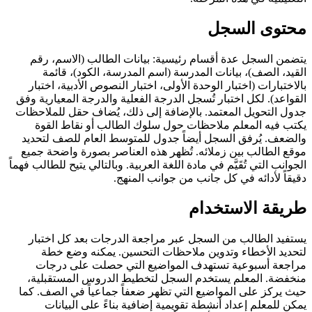
محتوى السجل
يتضمن السجل عدة أقسام رئيسية: بيانات الطالب (الاسم، رقم
القيد، الصف)، بيانات المدرسة (اسم المدرسة، الكود)، قائمة
بالاختبارات (اختبار الوحدة الأولى، اختبار النصوص الأدبية، اختبار
القواعد). لكل اختبار تُسجل الدرجة الفعلية والدرجة المعيارية وفق
جدول التحويل المعتمد. بالإضافة إلى ذلك، يُضاف حقل للملاحظات
يكتب فيه المعلم ملاحظات حول سلوك الطالب أو نقاط القوة
والضعف. يُرفق السجل أيضاً جدول للمتوسط العام للصف لتحديد
موقع الطالب بين زملائه. تُظهر هذه العناصر بصورة واضحة جميع
الجوانب التي تُقَيَّم في مادة اللغة العربية. وبالتالي يتيح للطالب فهماً
دقيقاً لأدائه في كل جانب من جوانب المنهج.
طريقة الاستخدام
يستفيد الطالب من السجل عبر مراجعة الدرجات بعد كل اختبار
لتحديد الأخطاء وتدوين ملاحظات التحسين. يمكنه وضع خطة
مراجعة أسبوعية تستهدف المواضيع التي حصلت على درجات
منخفضة. المعلم يستخدم السجل لتخطيط الدروس المستقبلية،
حيث يركز على المواضيع التي تظهر ضعفاً جماعياً في الصف. كما
يمكن للمعلم إعداد أنشطة تقويمية إضافية بناءً على البيانات