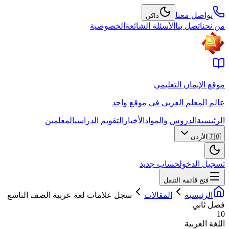
تواصل معنا
داكن
من نحن
اتصل بنا
الأسئلة الشائعة
الخصوصية
موقع الإيمان التعليمي
عالم المعلم العربي في موقع واحد
الرئيسية
الدروس والمواد
الأخبار
التقويم الدراسي
المعلمين
🇯🇴
الأردن
تسجيل الدخول
حساب جديد
فتح قائمة التنقل
الرئيسية
المقالات
سجل علامات لغة عربية الصف التاسع
فصل ثاني
10
اللغة العربية