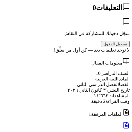
التعليقات
0
سجّل دخولك للمشاركة في النقاش
تسجيل الدخول
لا توجد تعليقات بعد — كن أول من يعلّق!
معلومات المقال
الصف الدراسي
10
المادة
اللغة العربية
الفصل
الفصل الدراسي الثاني
تاريخ النشر
٣١ كانون الثاني ٢٠٢٦
المشاهدات
١١٬٦٦٣
وقت القراءة
2
دقيقة
الملفات المرفقة
1